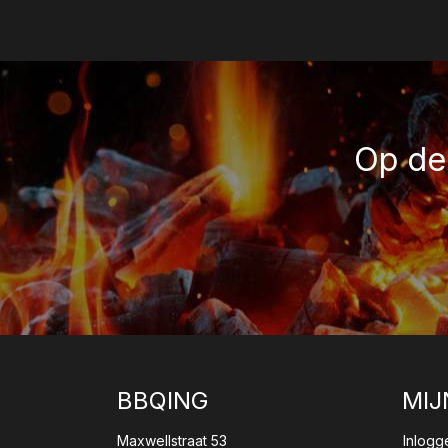
Op de 
BBQING
MIJ
Maxwellstraat 53
Inlogg