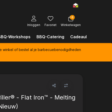
0
Inloggen
Favoriet
Winkelwagen
BBQ-Workshops
BBQ-Catering
Cadeaubonnen
Kl
e winkel of bestel al je barbecuebenodigdheden
ller® - Flat Iron™ - Melting
Nieuw)