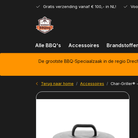
Gratis verzending vanaf € 100,- in NL!
Voo
Alle BBQ's
Accessoires
Brandstoffe
De grootste BBQ-Speciaalzaak in de regio Drec
Terug naar home
Accessoires
Char-Griller® 