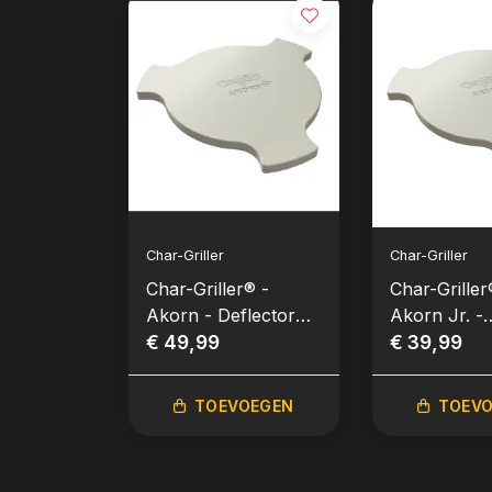
Char-Griller
Char-Griller
Char-Griller® -
Char-Griller
Akorn - Deflector
Akorn Jr. -
Plate
€ 49,99
Deflector Pl
€ 39,99
TOEVOEGEN
TOEV