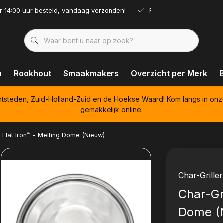
r 14:00 uur besteld, vandaag verzonden!
Ruim assortiment!
n
Rookhout
Smaakmakers
Overzicht per Merk
htsteden, Zuid-Holland-Zuid en de Hoekse Waard! Kom langs in onz
gemakkelijk online.
- Flat Iron™ - Melting Dome (Nieuw)
Char-Griller
Char-Gri
Dome (