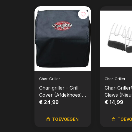
Char-Griller
Char-Griller
Char-griller - Grill
Char-Griller
Cover (Afdekhoes)
Claws (Nieu
Portable Charcoal
€ 24,99
€ 14,99
Grill & Side Fire Box
TOEVOEGEN
TOEV