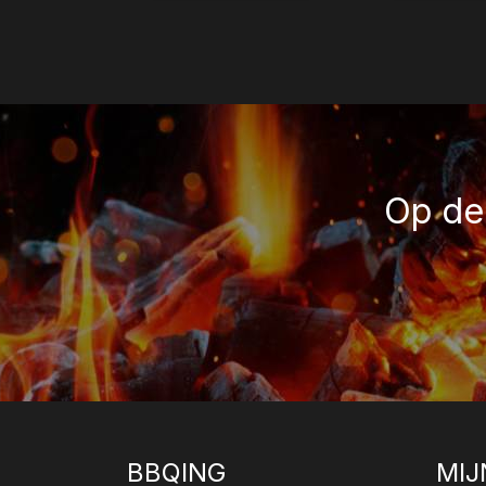
Op de 
BBQING
MIJ