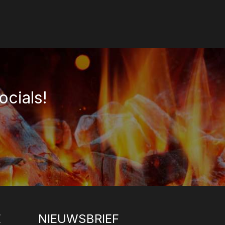
ocials!
E
NIEUWSBRIEF