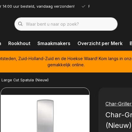
r 14:00 uur besteld, vandaag verzonden!
Ruim assortiment!
n
Rookhout
Smaakmakers
Overzicht per Merk
htsteden, Zuid-Holland-Zuid en de Hoekse Waard! Kom langs in onz
gemakkelijk online.
- Large Cut Spatula (Nieuw)
Char-Griller
Char-Gr
(Nieuw)