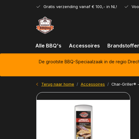
Gratis verzending vanaf € 100,- in NL!
Voo
Alle BBQ's
Accessoires
Brandstoffe
De grootste BBQ-Speciaalzaak in de regio Drec
Terug naar home
Accessoires
Char-Griller® 