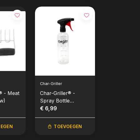
Char-Griller
Char-Griller
® - Meat
Char-Griller® -
Char-Griller®
w)
Spray Bottle
Basting Brus
(Nieuw)
€ 6,99
(Nieuw)
€ 9,99
OEGEN
TOEVOEGEN
TOEVO