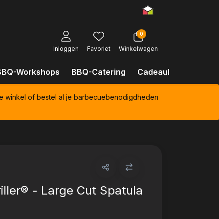
0
Inloggen
Favoriet
Winkelwagen
BBQ-Workshops
BBQ-Catering
Cadeaubonnen
Kl
e winkel of bestel al je barbecuebenodigdheden
iller® - Large Cut Spatula