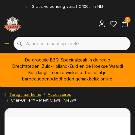
Gratis verzending vanaf € 100,- in NL!
0
De grootste BBQ-Speciaalzaak in de regio
Drechtsteden, Zuid-Holland-Zuid en de Hoekse Waard!
Kom langs in onze winkel of bestel al je
barbecuebenodigdheden gemakkelijk online.
Terug naar home
Accessoires
Char-Griller® - Meat Claws (Nieuw)