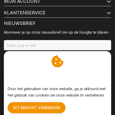
MIJN ACCOUNT
KLANTENSERVICE
NIEUWSBRIEF
Abonneer je op onze nieuwsbrief om op de hoogte te blijven.
ABONNEER
Wij slaan cookies op om
onze website te verbeteren.
Door het gebruiken van onze website, ga je akkoord met
het gebruik van cookies om onze website te verbeteren.
Algemene voorwaarden
|
Disclaimer
|
Privacy Policy
|
DIT BERICHT VERBERGEN
Sitemap
|
RSS Feed