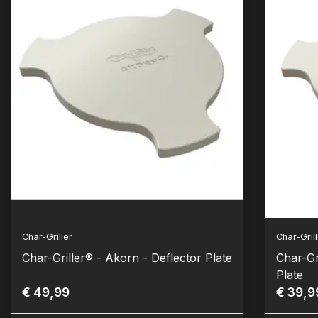
Char-Griller
Char-Gril
Char-Griller® - Akorn - Deflector Plate
Char-Grille
Plate
€ 49,99
€ 39,9