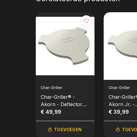
Char-Griller
Char-Griller
Char-Griller® -
Char-Griller
Akorn - Deflector
Akorn Jr. -
Plate
€ 49,99
Deflector Pl
€ 39,99
TOEVOEGEN
TOEV