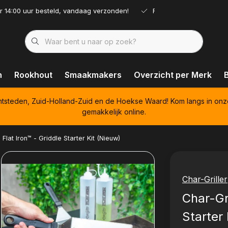
r 14:00 uur besteld, vandaag verzonden!
Ruim assortiment!
n
Rookhout
Smaakmakers
Overzicht per Merk
htsteden, Zuid-Holland-Zuid en de Hoekse Waard! Kom langs in onz
gemakkelijk online.
 Flat Iron™ - Griddle Starter Kit (Nieuw)
Char-Griller
Char-Gri
Starter 