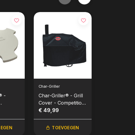
Char-Griller
Char-Griller
® -
Char-Griller® - Grill
Char-Griller®
Cover - Competition
Iron™ Premi
ate
Pro™
€ 49,99
Flat Top / P
€ 669,00
Nieuw!
OEGEN
TOEVOEGEN
TOEVO