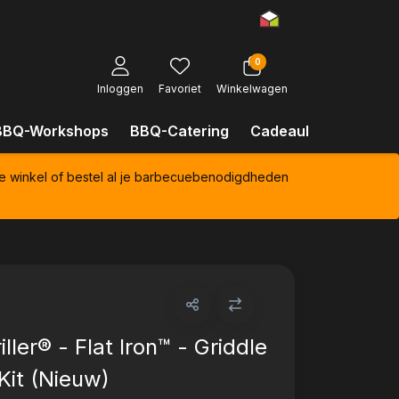
0
Inloggen
Favoriet
Winkelwagen
BBQ-Workshops
BBQ-Catering
Cadeaubonnen
Kl
e winkel of bestel al je barbecuebenodigdheden
ller® - Flat Iron™ - Griddle
Kit (Nieuw)