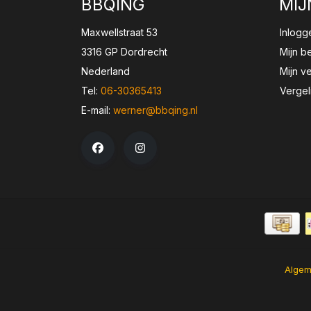
BBQING
MIJ
Maxwellstraat 53
Inlogg
3316 GP Dordrecht
Mijn b
Nederland
Mijn ve
Tel:
06-30365413
Vergel
E-mail:
werner@bbqing.nl
Algem