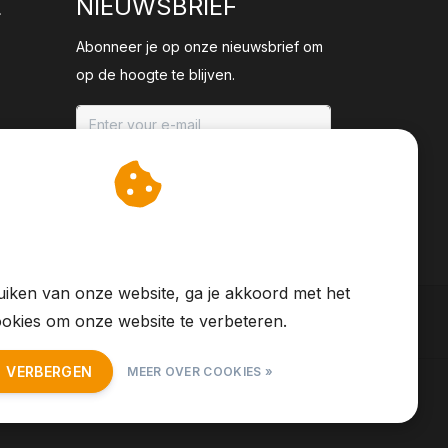
E
NIEUWSBRIEF
Abonneer je op onze nieuwsbrief om
op de hoogte te blijven.
ABONNEER
an cookies op om onze
te verbeteren.
iken van onze website, ga je akkoord met het
okies om onze website te verbeteren.
T VERBERGEN
MEER OVER COOKIES »
S Feed