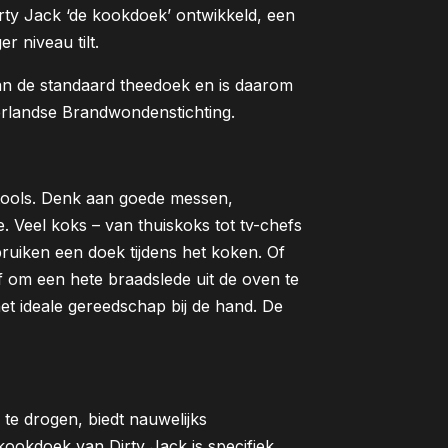
rty Jack ‘de kookdoek’ ontwikkeld, een
r niveau tilt.
dan de standaard theedoek en is daarom
rlandse Brandwondenstichting.
e tools. Denk aan goede messen,
 Veel koks – van thuiskoks tot tv-chefs
bruiken een doek tijdens het koken. Of
f om een hete braadslede uit de oven te
et ideale gereedschap bij de hand. De
te drogen, biedt nauwelijks
 kookdoek van Dirty Jack is specifiek