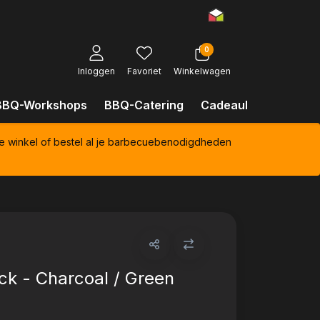
0
Inloggen
Favoriet
Winkelwagen
BBQ-Workshops
BBQ-Catering
Cadeaubonnen
Kl
e winkel of bestel al je barbecuebenodigdheden
ack - Charcoal / Green