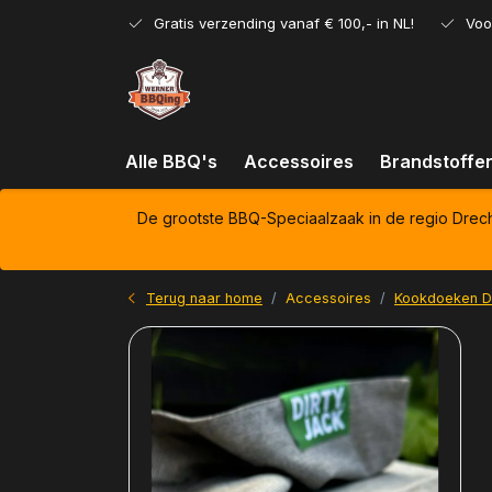
Gratis verzending vanaf € 100,- in NL!
Voo
Alle BBQ's
Accessoires
Brandstoffe
De grootste BBQ-Speciaalzaak in de regio Drec
Terug naar home
Accessoires
Kookdoeken Di