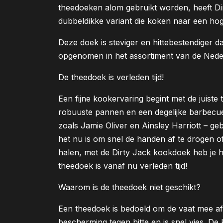
theedoeken alom gebruikt worden, heeft Di
dubbeldikke variant die koken naar een hoge
Deze doek is steviger en hittebestendiger 
opgenomen in het assortiment van de Nede
De theedoek is verleden tijd!
Een fijne kookervaring begint met de juist
robuuste pannen en een degelijke barbecue.
zoals Jamie Oliver en Ainsley Harriott – ge
het nu is om snel de handen af te drogen o
halen, met de Dirty Jack kookdoek heb je h
theedoek is vanaf nu verleden tijd!
Waarom is de theedoek niet geschikt?
Een theedoek is bedoeld om de vaat mee af 
bescherming tegen hitte en is snel vies. De