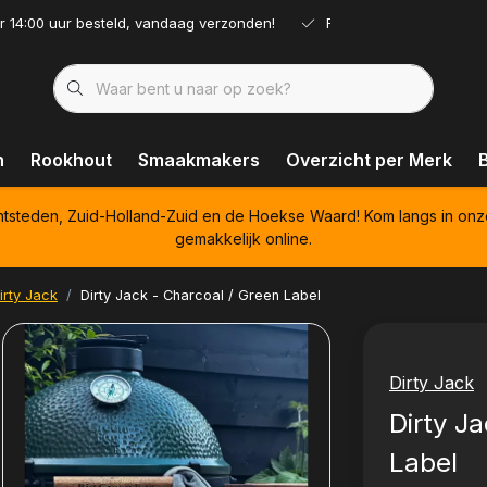
r 14:00 uur besteld, vandaag verzonden!
Ruim assortiment!
n
Rookhout
Smaakmakers
Overzicht per Merk
htsteden, Zuid-Holland-Zuid en de Hoekse Waard! Kom langs in onz
gemakkelijk online.
rty Jack
Dirty Jack - Charcoal / Green Label
Dirty Jack
Dirty J
Label