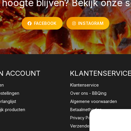
hoogte blijven? Bekijk onze s
FACEBOOK
INSTAGRAM
N ACCOUNT
KLANTENSERVIC
en
Klantenservice
estellingen
Over ons - BBQing
rlanglijst
Algemene voorwaarden
ijk producten
Betaalmethoden
Privacy Policy
Verzenden & retourneren