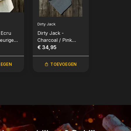
Dirty Jack
 Ecru
Dirty Jack -
eurige
Charcoal / Pink
Label
€ 34,95
OEGEN
TOEVOEGEN