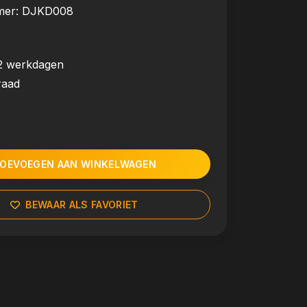
mer:
DJKD008
2 werkdagen
raad
OEVOEGEN AAN WINKELWAGEN
BEWAAR ALS FAVORIET