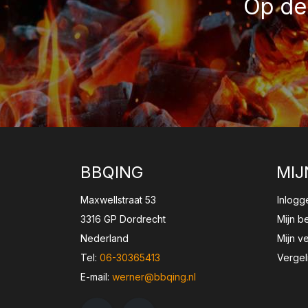
Op de 
BBQING
MIJ
Maxwellstraat 53
Inlogg
3316 GP Dordrecht
Mijn b
Nederland
Mijn ve
Tel:
06-30365413
Vergel
E-mail:
werner@bbqing.nl