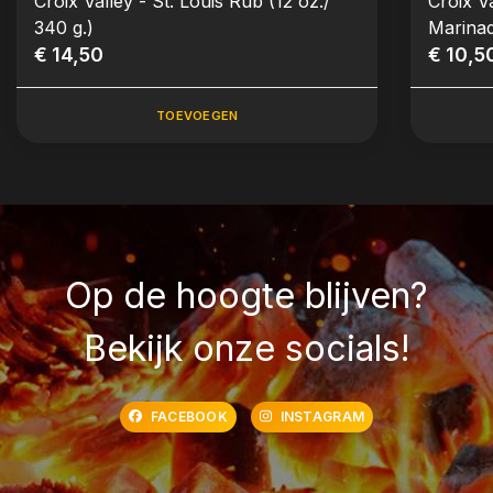
Croix Valley - St. Louis Rub (12 oz./
Croix V
340 g.)
Marinad
€ 14,50
€ 10,5
TOEVOEGEN
Op de hoogte blijven?
Bekijk onze socials!
FACEBOOK
INSTAGRAM