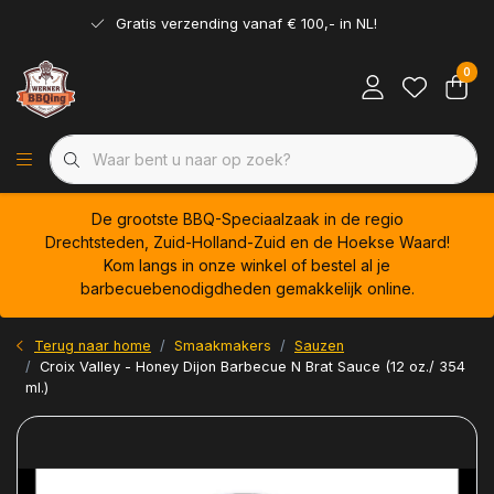
Gratis verzending vanaf € 100,- in NL!
0
De grootste BBQ-Speciaalzaak in de regio
Drechtsteden, Zuid-Holland-Zuid en de Hoekse Waard!
Kom langs in onze winkel of bestel al je
barbecuebenodigdheden gemakkelijk online.
Terug naar home
Smaakmakers
Sauzen
Croix Valley - Honey Dijon Barbecue N Brat Sauce (12 oz./ 354
ml.)