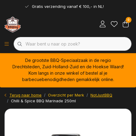
Gratis verzending vanaf € 100,- in NL!
0
De grootste BBQ-Speciaalzaak in de regio
Drechtsteden, Zuid-Holland-Zuid en de Hoekse Waard!
Kom langs in onze winkel of bestel al je
barbecuebenodigdheden gemakkelijk online.
Terug naar home
Overzicht per Merk
NotJustBBQ
Chilli & Spice BBQ Marinade 250ml