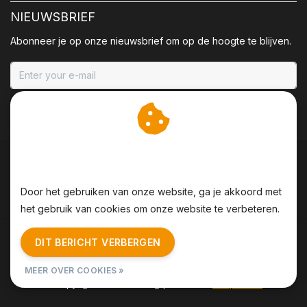
NIEUWSBRIEF
Abonneer je op onze nieuwsbrief om op de hoogte te blijven.
ABONNEER
Wij slaan cookies op om
onze website te verbeteren.
Door het gebruiken van onze website, ga je akkoord met
het gebruik van cookies om onze website te verbeteren.
Algemene voorwaarden
|
Disclaimer
|
Privacy Policy
|
DIT BERICHT VERBERGEN
Sitemap
|
RSS Feed
MEER OVER COOKIES »
© Copyright 2026 - BBQing | Realisatie
InStijl Media