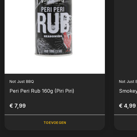
Not Just BBQ
Not Just
Peri Peri Rub 160g (Piri Piri)
Smokey
€ 7,99
€ 4,99
TOEVOEGEN