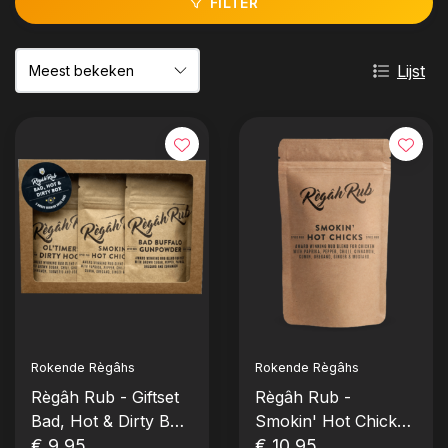
FILTER
Lijst
Rokende Règâhs
Rokende Règâhs
Règâh Rub - Giftset
Règâh Rub -
Bad, Hot & Dirty Box
Smokin' Hot Chicks
(3x 45g)
€ 9,95
(Large 300g)
€ 10,95