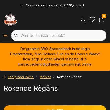
Gratis verzending vanaf € 100,- in NL!
0
De grootste BBQ-Speciaalzaak in de regio
Drechtsteden, Zuid-Holland-Zuid en de Hoekse Waard!
Kom langs in onze winkel of bestel al je
barbecuebenodigdheden gemakkelijk online.
Terug naar home
Merken
Rokende Règâhs
Rokende Règâhs