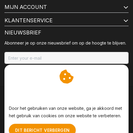
MIJN ACCOUNT
KLANTENSERVICE
NIEUWSBRIEF
Abonneer je op onze nieuwsbrief om op de hoogte te blijven.
ABONNEER
Wij slaan cookies op om
onze website te verbeteren.
Door het gebruiken van onze website, ga je akkoord met
het gebruik van cookies om onze website te verbeteren.
Algemene voorwaarden
|
Disclaimer
|
Privacy Policy
|
DIT BERICHT VERBERGEN