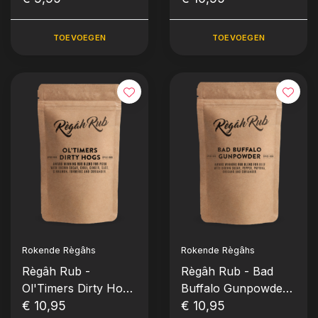
TOEVOEGEN
TOEVOEGEN
Rokende Règâhs
Rokende Règâhs
Règâh Rub -
Règâh Rub - Bad
Ol'Timers Dirty Hogs
Buffalo Gunpowder
(Large 300g)
€ 10,95
(Large 300g)
€ 10,95