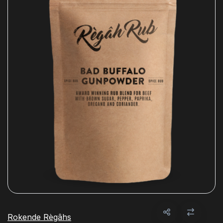
Rokende Règâhs