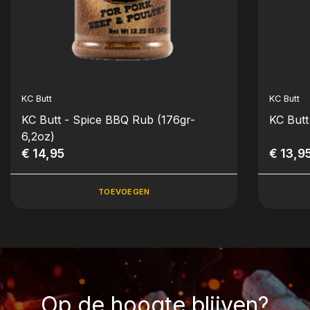
KC Butt
KC Butt
KC Butt - Spice BBQ Rub (176gr-
KC Butt
6,2oz)
€ 14,95
€ 13,9
TOEVOEGEN
Op de hoogte blijven?