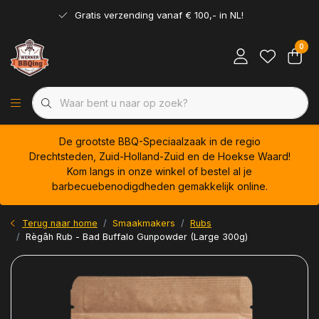
Gratis verzending vanaf € 100,- in NL!
0
De grootste BBQ-Speciaalzaak in de regio
Drechtsteden, Zuid-Holland-Zuid en de Hoekse Waard!
Kom langs in onze winkel of bestel al je
barbecuebenodigdheden gemakkelijk online.
Terug naar home
Smaakmakers
Rubs
Règâh Rub - Bad Buffalo Gunpowder (Large 300g)