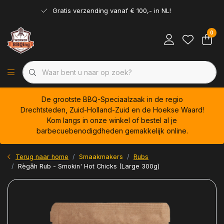
Gratis verzending vanaf € 100,- in NL!
0
De grootste BBQ-Speciaalzaak in de regio
Drechtsteden, Zuid-Holland-Zuid en de Hoekse Waard!
Kom langs in onze winkel of bestel al je
barbecuebenodigdheden gemakkelijk online.
Terug naar home
Smaakmakers
Rubs
Règâh Rub - Smokin' Hot Chicks (Large 300g)