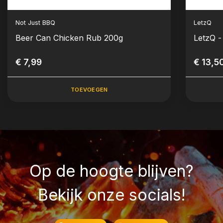
Not Just BBQ
LetzQ
Beer Can Chicken Rub 200g
LetzQ 
€ 7,99
€ 13,5
TOEVOEGEN
Op de hoogte blijven?
Bekijk onze socials!