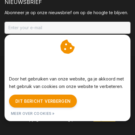
NIEUWSBRIEF
Abonneer je op onze nieuwsbrief om op de hoogte te blijven.
ABONNEER
Wij slaan cookies op om
onze website te verbeteren.
Door het gebruiken van onze website, ga je akkoord met
het gebruik van cookies om onze website te verbeteren.
Algemene voorwaarden
|
Disclaimer
|
Privacy Policy
|
DIT BERICHT VERBERGEN
Sitemap
|
RSS Feed
MEER OVER COOKIES »
© Copyright 2026 - BBQing | Realisatie
InStijl Media