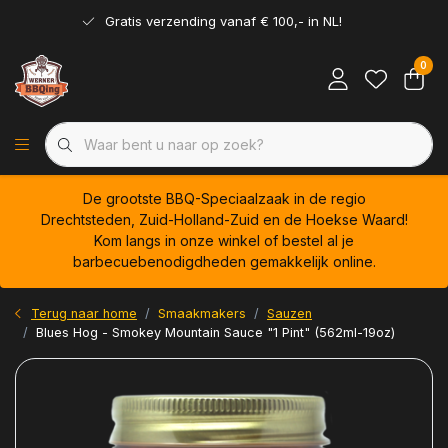
Gratis verzending vanaf € 100,- in NL!
0
De grootste BBQ-Speciaalzaak in de regio
Drechtsteden, Zuid-Holland-Zuid en de Hoekse Waard!
Kom langs in onze winkel of bestel al je
barbecuebenodigdheden gemakkelijk online.
Terug naar home
Smaakmakers
Sauzen
Blues Hog - Smokey Mountain Sauce "1 Pint" (562ml-19oz)