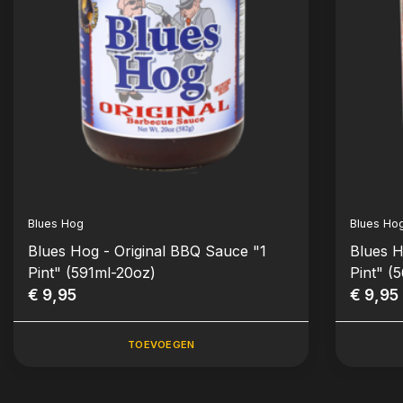
Blues Hog
Blues Ho
Blues Hog - Original BBQ Sauce "1
Blues 
Pint" (591ml-20oz)
Pint" (
€ 9,95
€ 9,95
TOEVOEGEN