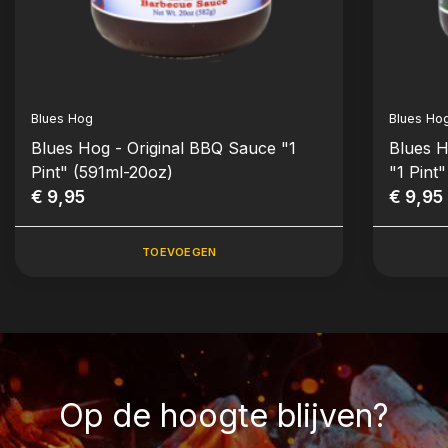
Blues Hog
Blues Ho
Blues Hog - Original BBQ Sauce "1
Blues 
Pint" (591ml-20oz)
"1 Pint
€ 9,95
€ 9,95
TOEVOEGEN
Op de hoogte blijven?