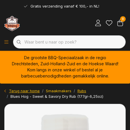
Gratis verzending vanaf € 100,- in NL!
0
De grootste BBQ-Speciaalzaak in de regio
Drechtsteden, Zuid-Holland-Zuid en de Hoekse Waard!
Kom langs in onze winkel of bestel al je
barbecuebenodigdheden gemakkelijk online.
Terug naar home
Smaakmakers
Rubs
Blues Hog - Sweet & Savory Dry Rub (177gr-6,25oz)