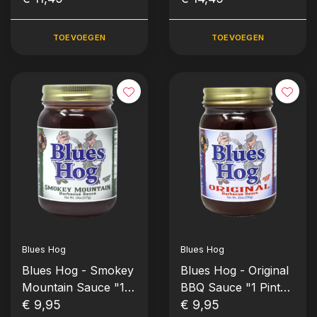
Knijpfles (709gr-
25oz)
TOEVOEGEN
TOEVOEGEN
Blues Hog
Blues Hog
Blues Hog - Smokey
Blues Hog - Original
Mountain Sauce "1
BBQ Sauce "1 Pint"
Pint" (562ml-19oz)
€ 9,95
(591ml-20oz)
€ 9,95