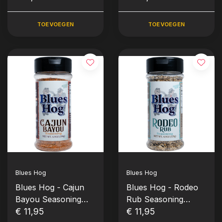
TOEVOEGEN
TOEVOEGEN
Blues Hog
Blues Hog
Blues Hog - Cajun
Blues Hog - Rodeo
Bayou Seasoning
Rub Seasoning
(184gr-6,5oz)
€ 11,95
(128gr-4,5oz)
€ 11,95