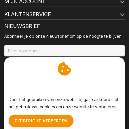
MIJN ACCOUNT
KLANTENSERVICE
NIEUWSBRIEF
Abonneer je op onze nieuwsbrief om op de hoogte te blijven.
ABONNEER
Wij slaan cookies op om
onze website te verbeteren.
Door het gebruiken van onze website, ga je akkoord met
het gebruik van cookies om onze website te verbeteren.
Algemene voorwaarden
|
Disclaimer
|
Privacy Policy
|
DIT BERICHT VERBERGEN
Sitemap
|
RSS Feed