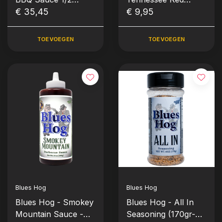
Gallon
€ 35,45
Sauce "1 Pint"
€ 9,95
(562ml-19oz)
TOEVOEGEN
TOEVOEGEN
Blues Hog
Blues Hog
Blues Hog - Smokey
Blues Hog - All In
Mountain Sauce -
Seasoning (170gr-