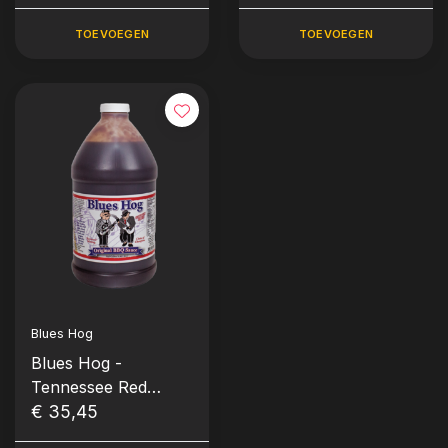
TOEVOEGEN
TOEVOEGEN
Blues Hog
Blues Hog -
Tennessee Red
Sauce Can (1,893L -
€ 35,45
1/2 gallon)