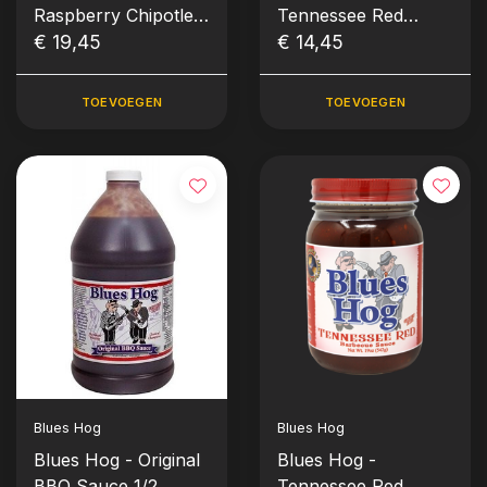
Raspberry Chipotle
Tennessee Red
sauce - Squeeze
€ 19,45
Sauce - Squeeze
€ 14,45
Bottle Knijpfles
Bottle Knijpfles
(709gr-25oz)
(652gr-23oz)
TOEVOEGEN
TOEVOEGEN
Blues Hog
Blues Hog
Blues Hog - Original
Blues Hog -
BBQ Sauce 1/2
Tennessee Red