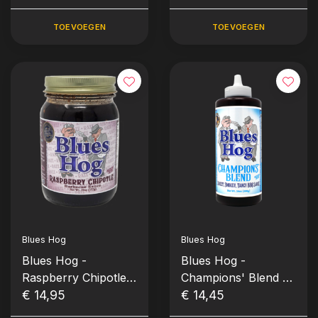
TOEVOEGEN
TOEVOEGEN
Blues Hog
Blues Hog
Blues Hog -
Blues Hog -
Raspberry Chipotle
Champions' Blend -
"1 Pint" (562ml-
€ 14,95
Squeeze Bottle
€ 14,45
19oz)
Knijpfles (680gr-