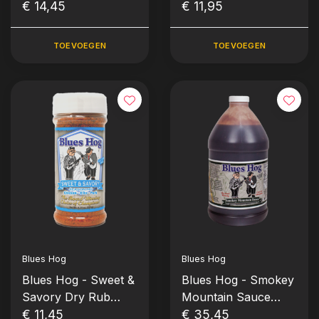
Squeeze Bottle
€ 14,45
6oz)
€ 11,95
Knijpfles (680gr-
24oz)
TOEVOEGEN
TOEVOEGEN
Blues Hog
Blues Hog
Blues Hog - Sweet &
Blues Hog - Smokey
Savory Dry Rub
Mountain Sauce
(177gr-6,25oz)
€ 11,45
(1,893L-1/2 gallon)
€ 35,45