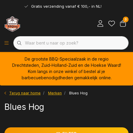
Gratis verzending vanaf € 100,- in NL!
0
De grootste BBQ-Speciaalzaak in de regio
Drechtsteden, Zuid-Holland-Zuid en de Hoekse Waard!
Kom langs in onze winkel of bestel al je
barbecuebenodigdheden gemakkelijk online.
Terug naar home
Merken
Blues Hog
Blues Hog