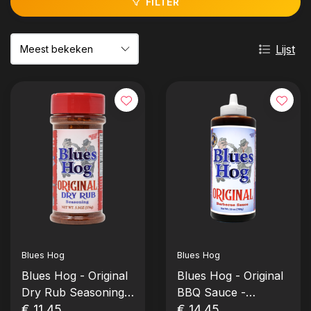
FILTER
Lijst
Blues Hog
Blues Hog
Blues Hog - Original
Blues Hog - Original
Dry Rub Seasoning
BBQ Sauce -
(156gr-5,5oz)
€ 11,45
Squeeze Bottle
€ 14,45