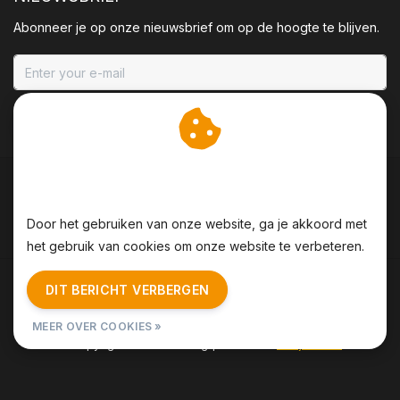
Abonneer je op onze nieuwsbrief om op de hoogte te blijven.
ABONNEER
Wij slaan cookies op om
onze website te verbeteren.
Door het gebruiken van onze website, ga je akkoord met
het gebruik van cookies om onze website te verbeteren.
Algemene voorwaarden
|
Disclaimer
|
Privacy Policy
|
DIT BERICHT VERBERGEN
Sitemap
|
RSS Feed
MEER OVER COOKIES »
© Copyright 2026 - BBQing | Realisatie
InStijl Media