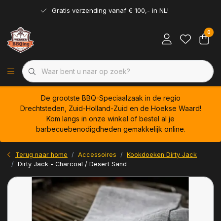
Gratis verzending vanaf € 100,- in NL!
0
De grootste BBQ-Speciaalzaak in de regio
Drechtsteden, Zuid-Holland-Zuid en de Hoekse Waard!
Kom langs in onze winkel of bestel al je
barbecuebenodigdheden gemakkelijk online.
Terug naar home
Accessoires
Kookdoeken Dirty Jack
Dirty Jack - Charcoal / Desert Sand