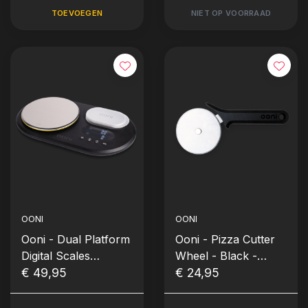
TOEVOEGEN
NIET OP VOORRAAD
OONI
OONI
Ooni - Dual Platform
Ooni - Pizza Cutter
Digital Scales
Wheel - Black -
Weegschaal
€ 49,95
Pizzasnijder
€ 24,95