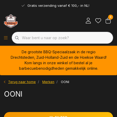
Gratis verzending vanaf € 100,- in NL!
0
De grootste BBQ-Speciaalzaak in de regio
Drechtsteden, Zuid-Holland-Zuid en de Hoekse Waard!
Kom langs in onze winkel of bestel al je
barbecuebenodigdheden gemakkelijk online.
Terug naar home
Merken
OONI
OONI