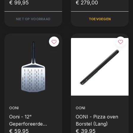
€ 99,95
€ 279,00
NIET OP VOORRAAD
TOEVOEGEN
OONI
OONI
Ooni - 12"
OONI - Pizza oven
Geperforeerde
Borstel (Lang)
Pizzaschep
€ 59,95
€ 39,95