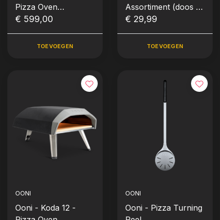
Pizza Oven
Assortiment (doos 11
(30mBar)
€ 599,00
kilo eik)
€ 29,99
TOEVOEGEN
TOEVOEGEN
OONI
OONI
Ooni - Koda 12 -
Ooni - Pizza Turning
Pizza Oven
Peel