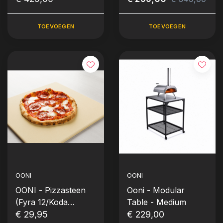
TOEVOEGEN
TOEVOEGEN
OONI
OONI
OONI - Pizzasteen
Ooni - Modular
(Fyra 12/Koda
Table - Medium
12/OONI 3)
€ 29,95
€ 229,00