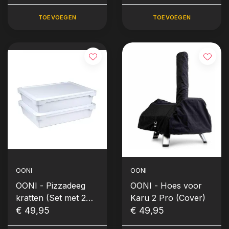
Laserthermometer)
TOEVOEGEN
TOEVOEGEN
OONI
OONI
OONI - Pizzadeeg
OONI - Hoes voor
kratten (Set met 2
Karu 2 Pro (Cover)
stuks)
€ 49,95
€ 49,95