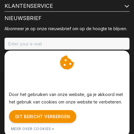
KLANTENSERVICE
NIEUWSBRIEF
Abonneer je op onze nieuwsbrief om op de hoogte te blijven.
ABONNEER
Wij slaan cookies op om
onze website te verbeteren.
Door het gebruiken van onze website, ga je akkoord met
het gebruik van cookies om onze website te verbeteren.
Algemene voorwaarden
|
Disclaimer
|
Privacy Policy
|
DIT BERICHT VERBERGEN
Sitemap
|
RSS Feed
MEER OVER COOKIES »