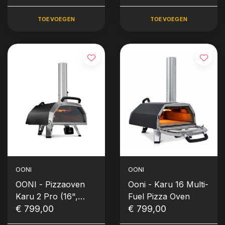
TOEVOEGEN
TOEVOEGEN
OONI
OONI
OONI - Pizzaoven
Ooni - Karu 16 Multi-
Karu 2 Pro (16",
Fuel Pizza Oven
multi-fuel: hout of
€ 799,00
€ 799,00
houtskool)