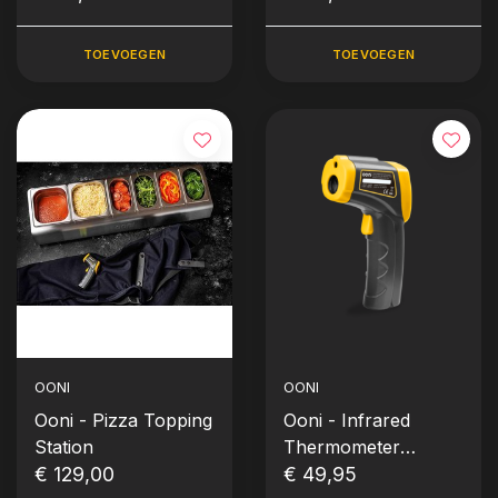
(Perforated Pizza
Peel)
TOEVOEGEN
TOEVOEGEN
OONI
OONI
Ooni - Pizza Topping
Ooni - Infrared
Station
Thermometer
€ 129,00
(Infrarood
€ 49,95