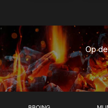
Op de 
BBQING
MIJ