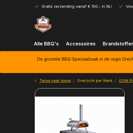
Gratis verzending vanaf € 100,- in NL!
Voo
Alle BBQ's
Accessoires
Brandstoffe
De grootste BBQ-Speciaalzaak in de regio Drec
Terug naar home
Overzicht per Merk
OONI P