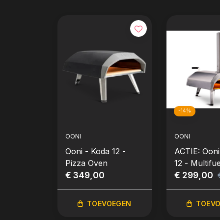
-14%
OONI
OONI
Ooni - Koda 12 -
ACTIE: Ooni
Pizza Oven
12 - Multifu
€ 349,00
Oven
€ 299,00
TOEVOEGEN
TOEV