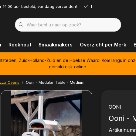
r 14:00 uur besteld, vandaag verzonden!
Ruim assortiment!
n
Rookhout
Smaakmakers
Overzicht per Merk
htsteden, Zuid-Holland-Zuid en de Hoekse Waard! Kom langs in onz
gemakkelijk online.
izza Ovens
Ooni - Modular Table - Medium
OONI
Ooni - 
Artikelnum