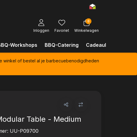
0
Inloggen
Favoriet
Winkelwagen
BBQ-Workshops
BBQ-Catering
Cadeaubonnen
Kl
e winkel of bestel al je barbecuebenodigdheden
Modular Table - Medium
mer:
UU-P09700