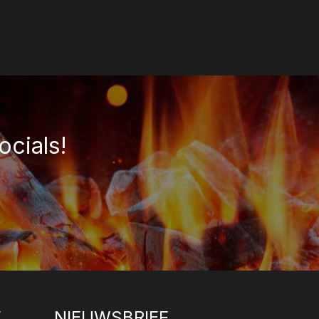
ocials!
E
NIEUWSBRIEF