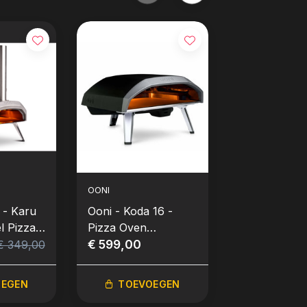
OONI
OONI
 - Karu
Ooni - Koda 16 -
Ooni - Karu 
el Pizza
Pizza Oven
Multi-Fuel P
(30mBar)
€ 599,00
Oven
€ 799,00
€ 349,00
OEGEN
TOEVOEGEN
TOEVO