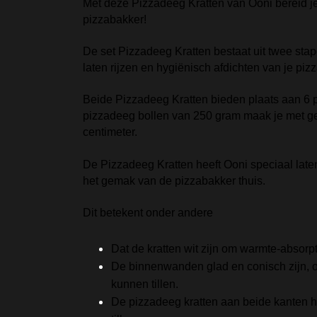
Met deze Pizzadeeg Kratten van Ooni bereid j
pizzabakker!
De set Pizzadeeg Kratten bestaat uit twee stape
laten rijzen en hygiënisch afdichten van je piz
Beide Pizzadeeg Kratten bieden plaats aan 6 
pizzadeeg bollen van 250 gram maak je met g
centimeter.
De Pizzadeeg Kratten heeft Ooni speciaal late
het gemak van de pizzabakker thuis.
Dit betekent onder andere
Dat de kratten wit zijn om warmte-absorp
De binnenwanden glad en conisch zijn, om
kunnen tillen.
De pizzadeeg kratten aan beide kanten 