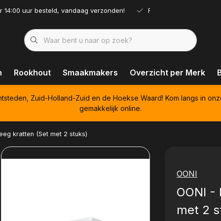
r 14:00 uur besteld, vandaag verzonden!
Ruim assortiment!
n
Rookhout
Smaakmakers
Overzicht per Merk
htsteden, Zuid-Holland-Zuid en de Hoekse Waard! Kom langs in onz
gemakkelijk online.
eg kratten (Set met 2 stuks)
OONI
OONI - 
met 2 s