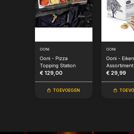
OONI
OONI
Ooni - Pizza
Ooni - Eike
Topping Station
Assortiment
€ 129,00
kilo eik)
€ 29,99
TOEVOEGEN
TOEV