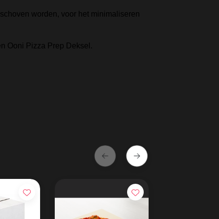
eschoven worden, voor het minimaliseren
een Ooni Pizza Prep Deksel.