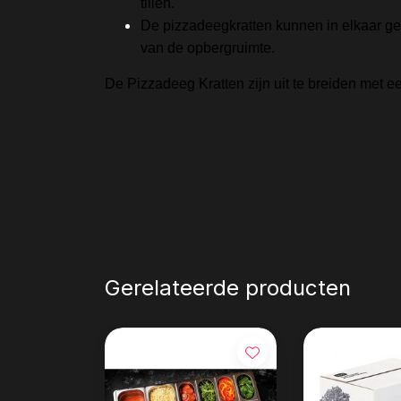
tillen.
De pizzadeegkratten kunnen in elkaar g
van de opbergruimte.
De Pizzadeeg Kratten zijn uit te breiden met 
Gerelateerde producten