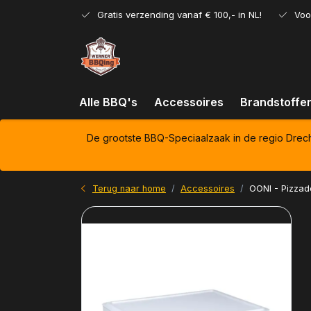
Gratis verzending vanaf € 100,- in NL!
Voo
Alle BBQ's
Accessoires
Brandstoffe
De grootste BBQ-Speciaalzaak in de regio Drec
Terug naar home
Accessoires
OONI - Pizzade