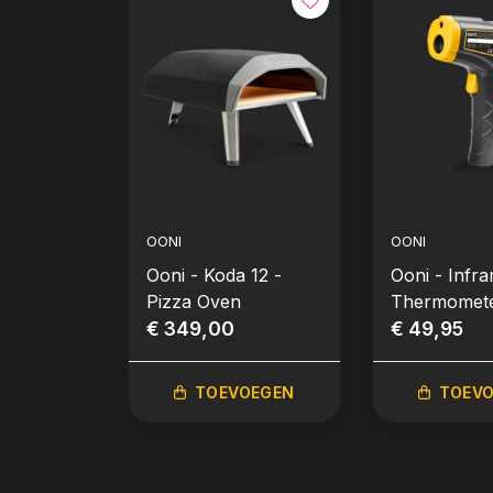
OONI
OONI
Ooni - Koda 12 -
Ooni - Infra
Pizza Oven
Thermomet
€ 349,00
(Infrarood
€ 49,95
Lasertherm
TOEVOEGEN
TOEV