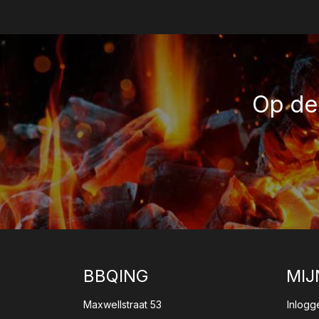
Op de 
BBQING
MIJ
Maxwellstraat 53
Inlogg