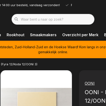
r 14:00 uur besteld, vandaag verzonden!
Ruim assortiment!
n
Rookhout
Smaakmakers
Overzicht per Merk
htsteden, Zuid-Holland-Zuid en de Hoekse Waard! Kom langs in onz
gemakkelijk online.
 (Fyra 12/Koda 12/OONI 3)
OONI
OONI - 
12/OONI