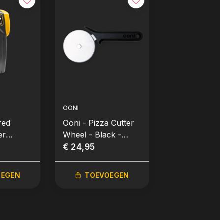
OONI
OONI
red
Ooni - Pizza Cutter
Ooni - Dual 
er
Wheel - Black -
Digital Scale
Pizzasnijder
€ 24,95
Weegschaal
€ 49,95
ometer)
OEGEN
TOEVOEGEN
TOEVO