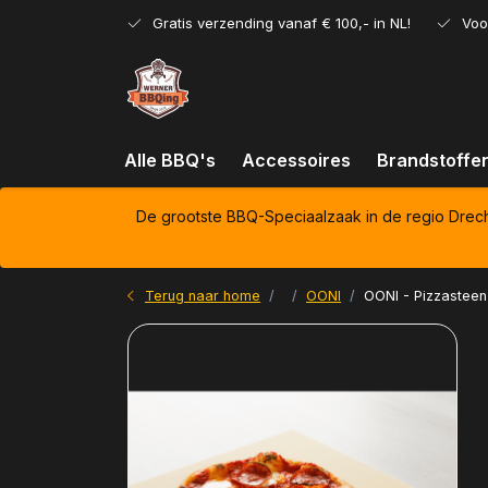
Gratis verzending vanaf € 100,- in NL!
Voo
Alle BBQ's
Accessoires
Brandstoffe
De grootste BBQ-Speciaalzaak in de regio Drec
Terug naar home
OONI
OONI - Pizzasteen