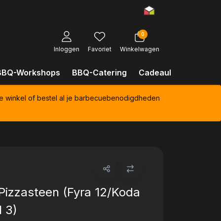
0
Inloggen
Favoriet
Winkelwagen
BBQ-Workshops
BBQ-Catering
Cadeaubonnen
Kl
e winkel of bestel al je barbecuebenodigdheden
Pizzasteen (Fyra 12/Koda
 3)