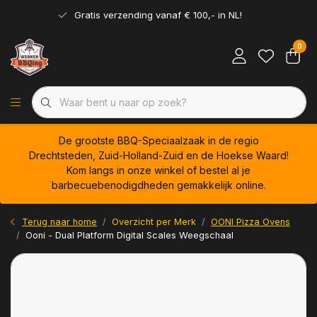
Gratis verzending vanaf € 100,- in NL!
0
De grootste BBQ-Speciaalzaak in de regio
Drechtsteden, Zuid-Holland-Zuid en de Hoekse Waard!
Kom langs in onze winkel of bestel al je
barbecuebenodigdheden gemakkelijk online.
Terug naar home
Overzicht per Merk
OONI Pizza Ovens
Ooni - Dual Platform Digital Scales Weegschaal