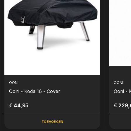
OONI
OONI
Ooni - Koda 16 - Cover
Ooni - 
€ 44,95
€ 229
TOEVOEGEN