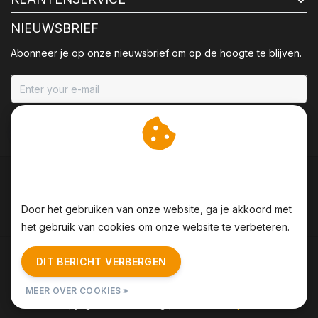
NIEUWSBRIEF
Abonneer je op onze nieuwsbrief om op de hoogte te blijven.
ABONNEER
Wij slaan cookies op om
onze website te verbeteren.
Door het gebruiken van onze website, ga je akkoord met
het gebruik van cookies om onze website te verbeteren.
Algemene voorwaarden
|
Disclaimer
|
Privacy Policy
|
DIT BERICHT VERBERGEN
Sitemap
|
RSS Feed
MEER OVER COOKIES »
© Copyright 2026 - BBQing | Realisatie
InStijl Media