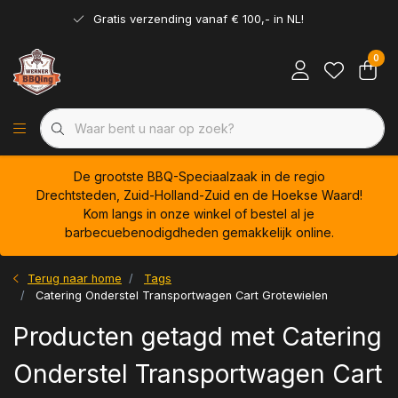
Gratis verzending vanaf € 100,- in NL!
0
De grootste BBQ-Speciaalzaak in de regio
Drechtsteden, Zuid-Holland-Zuid en de Hoekse Waard!
Kom langs in onze winkel of bestel al je
barbecuebenodigdheden gemakkelijk online.
Terug naar home
Tags
Catering Onderstel Transportwagen Cart Grotewielen
Producten getagd met Catering
Onderstel Transportwagen Cart