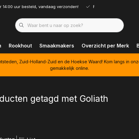
r 14:00 uur besteld, vandaag verzonden!
Ruim assortiment!
n
Rookhout
Smaakmakers
Overzicht per Merk
htsteden, Zuid-Holland-Zuid en de Hoekse Waard! Kom langs in onz
gemakkelijk online.
ducten getagd met Goliath