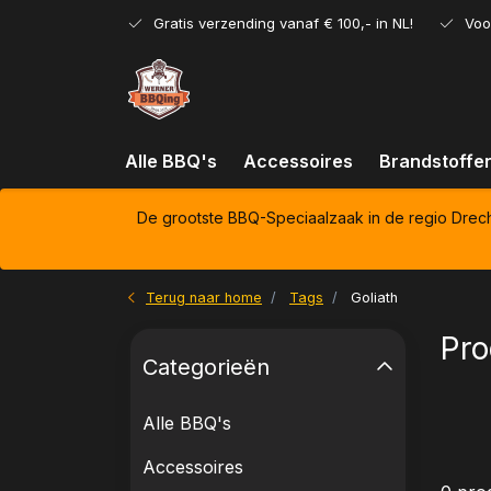
Gratis verzending vanaf € 100,- in NL!
Voo
Alle BBQ's
Accessoires
Brandstoffe
De grootste BBQ-Speciaalzaak in de regio Drec
Terug naar home
Tags
Goliath
Pro
Categorieën
Alle BBQ's
Accessoires