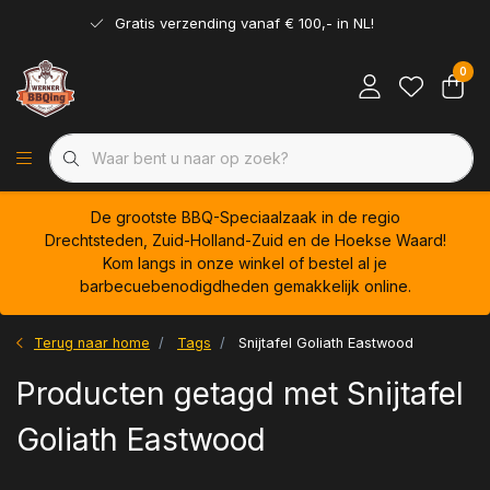
Gratis verzending vanaf € 100,- in NL!
0
De grootste BBQ-Speciaalzaak in de regio
Drechtsteden, Zuid-Holland-Zuid en de Hoekse Waard!
Kom langs in onze winkel of bestel al je
barbecuebenodigdheden gemakkelijk online.
Terug naar home
Tags
Snijtafel Goliath Eastwood
Producten getagd met Snijtafel
Goliath Eastwood