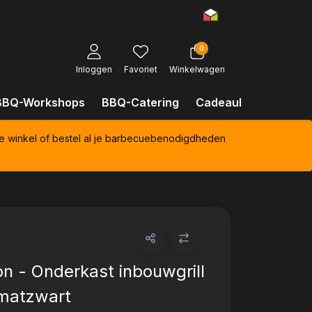
0
Inloggen
Favoriet
Winkelwagen
BBQ-Workshops
BBQ-Catering
Cadeaubonnen
Kl
e winkel of bestel al je barbecuebenodigdheden
n - Onderkast inbouwgrill
matzwart