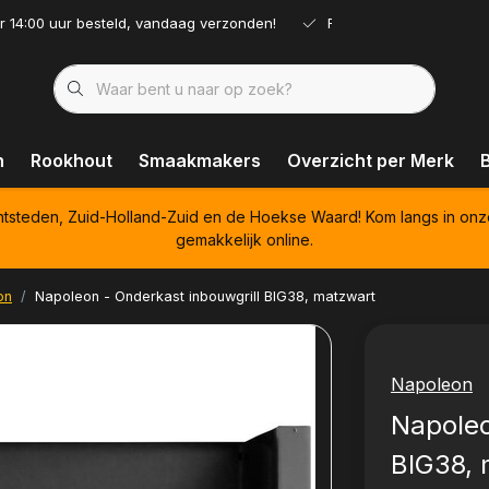
r 14:00 uur besteld, vandaag verzonden!
Ruim assortiment!
n
Rookhout
Smaakmakers
Overzicht per Merk
htsteden, Zuid-Holland-Zuid en de Hoekse Waard! Kom langs in onz
gemakkelijk online.
on
Napoleon - Onderkast inbouwgrill BIG38, matzwart
Napoleon
Napoleo
BIG38, 