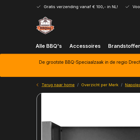
Gratis verzending vanaf € 100,- in NL!
Voo
Alle BBQ's
Accessoires
Brandstoffe
De grootste BBQ-Speciaalzaak in de regio Drec
Terug naar home
Overzicht per Merk
Napole