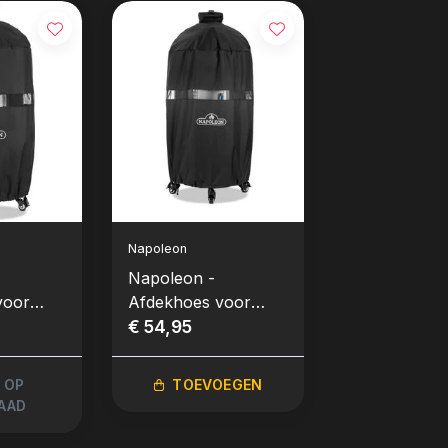
Napoleon
Napoleon
Napoleon -
Napoleon - 
voor
Afdekhoes voor
Vetopvangba
' Smoker
Apollo® 22'' Smoker
€ 54,95
Planchagrills
€ 6,95
Ø57cm
 OP
TOEVOEGEN
TOEVO
AAD