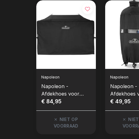
Napoleon
Napoleon
Napoleon -
Napoleon -
Afdekhoes voor
Afdekhoes 
Rogue® PRO 30
€ 84,95
Apollo® 18'
€ 49,95
Planchagrill
Ø47cm
NIET OP
NIET
VOORRAAD
VOORR