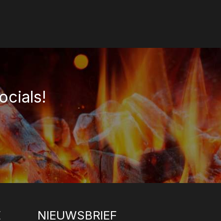
ocials!
E
NIEUWSBRIEF