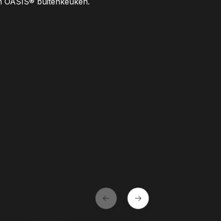
n OASIS® buitenkeuken.