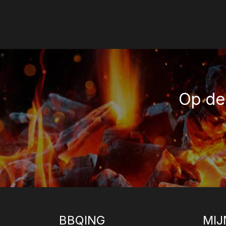
Op de 
BBQING
MIJ