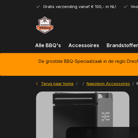
Gratis verzending vanaf € 100,- in NL!
Voo
Alle BBQ's
Accessoires
Brandstoffe
De grootste BBQ-Speciaalzaak in de regio Drec
Terug naar home
Napoleon Accessoires