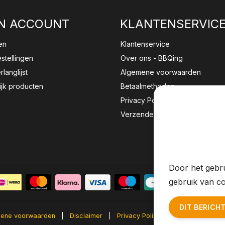
N ACCOUNT
KLANTENSERVIC
en
Klantenservice
estellingen
Over ons - BBQing
rlanglijst
Algemene voorwaarden
ijk producten
Betaalmethoden
Privacy Policy
Verzenden & retourneren
Wij sla
website 
Door het gebru
gebruik van co
DIT BERICH
ene voorwaarden
|
Disclaimer
|
Privacy Policy
|
Sitemap
|
RS