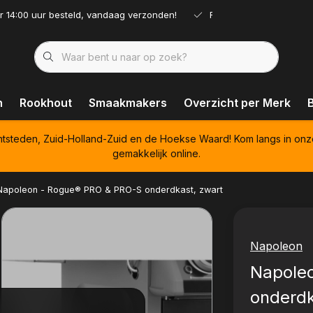
r 14:00 uur besteld, vandaag verzonden!
Ruim assortiment!
n
Rookhout
Smaakmakers
Overzicht per Merk
htsteden, Zuid-Holland-Zuid en de Hoekse Waard! Kom langs in onz
gemakkelijk online.
Napoleon - Rogue® PRO & PRO-S onderdkast, zwart
Napoleon
Napole
onderdk