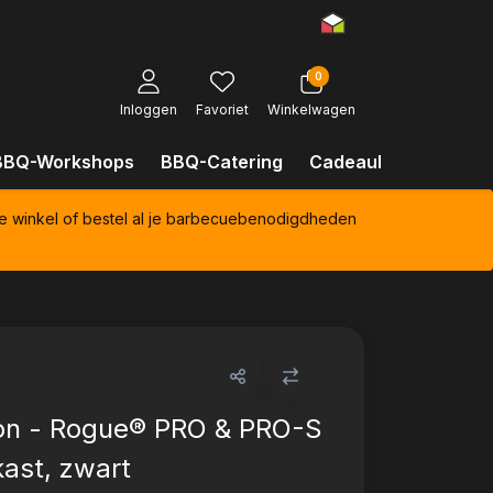
0
Inloggen
Favoriet
Winkelwagen
BBQ-Workshops
BBQ-Catering
Cadeaubonnen
Kl
e winkel of bestel al je barbecuebenodigdheden
on - Rogue® PRO & PRO-S
ast, zwart