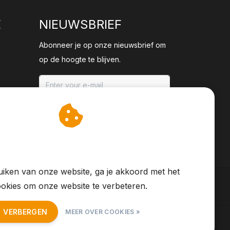
E
NIEUWSBRIEF
Abonneer je op onze nieuwsbrief om
op de hoogte te blijven.
ABONNEER
an cookies op om onze
te verbeteren.
iken van onze website, ga je akkoord met het
okies om onze website te verbeteren.
T VERBERGEN
MEER OVER COOKIES »
S Feed