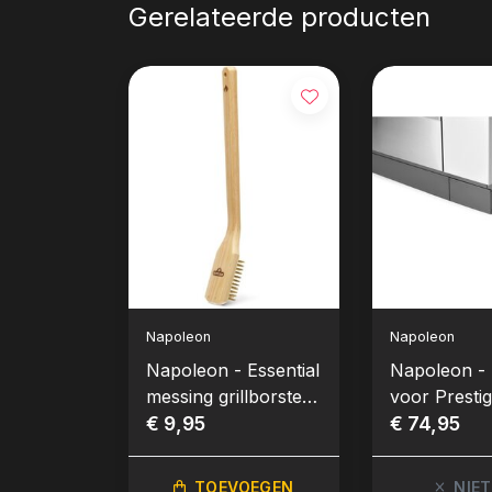
Gerelateerde producten
Napoleon
Napoleon
Napoleon - Essential
Napoleon - 
messing grillborstel
voor Presti
met houten handvat
€ 9,95
665V
€ 74,95
TOEVOEGEN
NIET