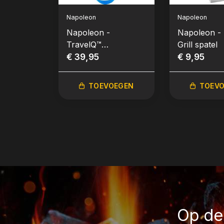
Napoleon
Napoleon
Napoleon -
Napoleon - 
TravelQ™
Grill spatel
grillbestekset, 3-delig
€ 39,95
€ 9,95
incl. tas
TOEVOEGEN
TOEV
Op de 