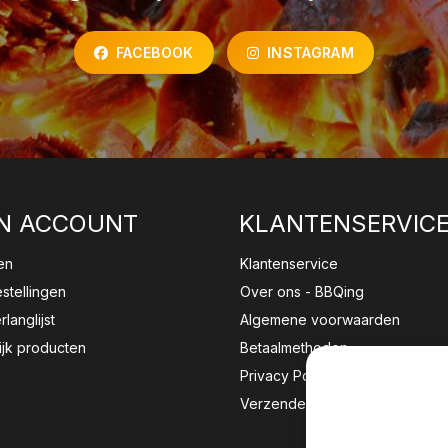
FACEBOOK
INSTAGRAM
N ACCOUNT
KLANTENSERVIC
en
Klantenservice
estellingen
Over ons - BBQing
rlanglijst
Algemene voorwaarden
ijk producten
Betaalmethoden
Privacy Policy
Verzenden & retourneren
Wij sla