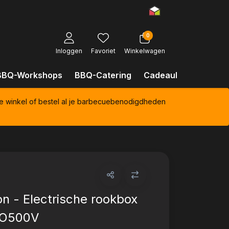
0
Inloggen
Favoriet
Winkelwagen
BBQ-Workshops
BBQ-Catering
Cadeaubonnen
Kl
e winkel of bestel al je barbecuebenodigdheden
n - Electrische rookbox
RO500V