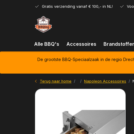
Gratis verzending vanaf € 100,- in NL!
Voo
Alle BBQ's
Accessoires
Brandstoffe
De grootste BBQ-Speciaalzaak in de regio Drec
Terug naar home
Napoleon Accessoires