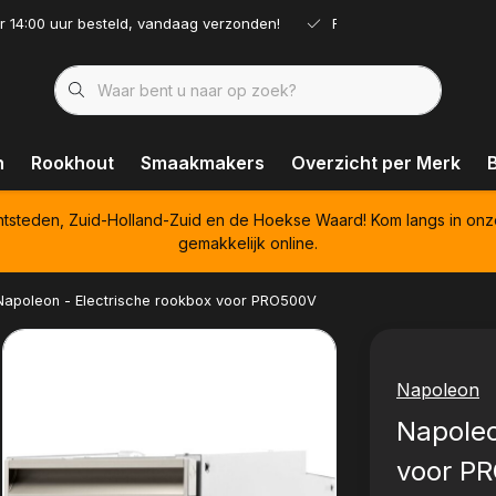
r 14:00 uur besteld, vandaag verzonden!
Ruim assortiment!
n
Rookhout
Smaakmakers
Overzicht per Merk
htsteden, Zuid-Holland-Zuid en de Hoekse Waard! Kom langs in onz
gemakkelijk online.
Napoleon - Electrische rookbox voor PRO500V
Napoleon
Napoleo
voor P