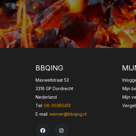
BBQING
MIJ
Maxwellstraat 53
Inlogg
3316 GP Dordrecht
Mijn b
Nederland
Mijn ve
Tel:
06-30365413
Vergel
E-mail:
werner@bbqing.nl