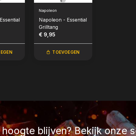
Napoleon
Napoleon
Essential
Napoleon - Essential
Napoleon - E
Grilltang
Marinadekwa
€ 9,95
€ 9,95
OEGEN
TOEVOEGEN
TOEVO
hoogte blijven? Bekijk onze s