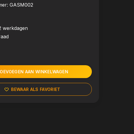
mer:
GASM002
2 werkdagen
raad
OEVOEGEN AAN WINKELWAGEN
BEWAAR ALS FAVORIET