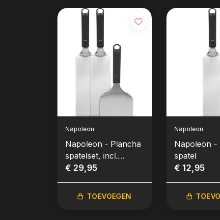
Napoleon
Napoleon
Napoleon - Plancha
Napoleon -
spatelset, incl.
spatel
schaper, 3-delig
€ 29,95
€ 12,95
TOEVOEGEN
TOEV