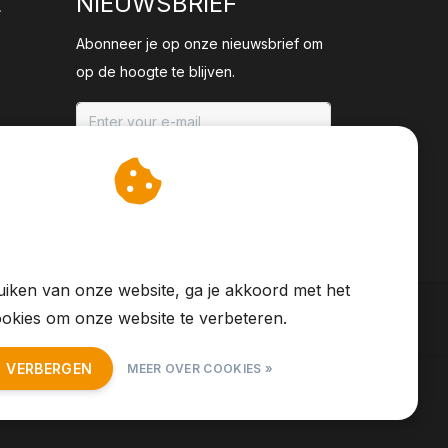
E
NIEUWSBRIEF
Abonneer je op onze nieuwsbrief om
op de hoogte te blijven.
ABONNEER
an cookies op om onze
te verbeteren.
iken van onze website, ga je akkoord met het
okies om onze website te verbeteren.
T VERBERGEN
MEER OVER COOKIES »
S Feed