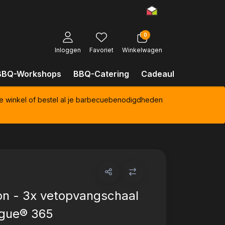
0
Inloggen
Favoriet
Winkelwagen
BBQ-Workshops
BBQ-Catering
Cadeaubonnen
Kl
e winkel of bestel al je barbecuebenodigdheden
n - 3x vetopvangschaal
ogue® 365