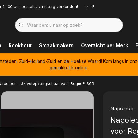
r 14:00 uur besteld, vandaag verzonden!
Ruim assortiment!
n
Rookhout
Smaakmakers
Overzicht per Merk
htsteden, Zuid-Holland-Zuid en de Hoekse Waard! Kom langs in onz
gemakkelijk online.
Napoleon - 3x vetopvangschaal voor Rogue® 365
Napoleon
Napoleo
voor R