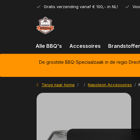
Gratis verzending vanaf € 100,- in NL!
Voo
Alle BBQ's
Accessoires
Brandstoffe
De grootste BBQ-Speciaalzaak in de regio Drec
Terug naar home
Napoleon Accessoires