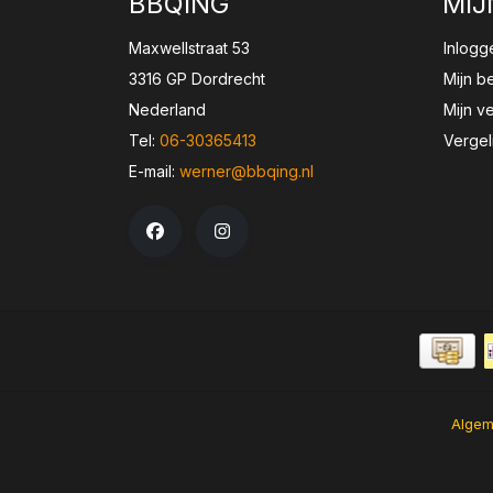
BBQING
MIJ
Maxwellstraat 53
Inlogg
3316 GP Dordrecht
Mijn b
Nederland
Mijn ve
Tel:
06-30365413
Vergel
E-mail:
werner@bbqing.nl
Algem