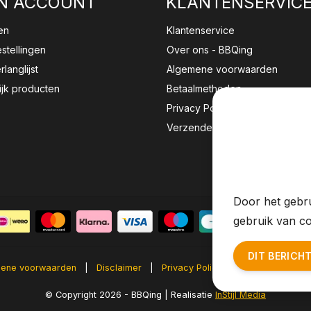
N ACCOUNT
KLANTENSERVIC
en
Klantenservice
estellingen
Over ons - BBQing
rlanglijst
Algemene voorwaarden
ijk producten
Betaalmethoden
Privacy Policy
Verzenden & retourneren
Wij sla
website 
Door het gebru
gebruik van co
DIT BERICH
ene voorwaarden
|
Disclaimer
|
Privacy Policy
|
Sitemap
|
RS
© Copyright 2026 - BBQing | Realisatie
InStijl Media