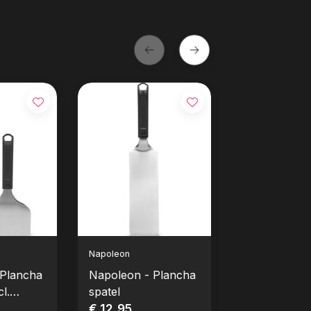
Napoleon
Napoleon
 Plancha
Napoleon - Plancha
Napoleon - 
cl.
spatel
burger spate
elig
€ 12,95
€ 12,95