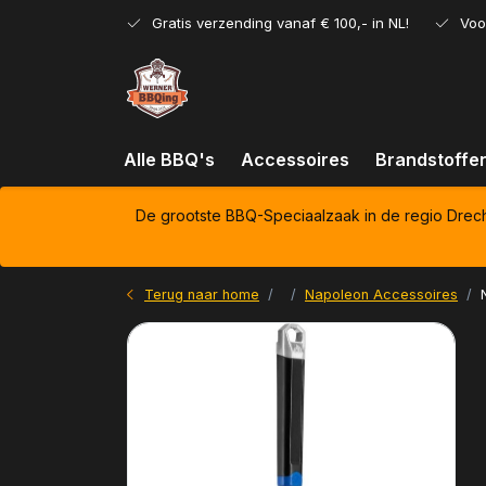
Gratis verzending vanaf € 100,- in NL!
Voo
Alle BBQ's
Accessoires
Brandstoffe
De grootste BBQ-Speciaalzaak in de regio Drec
Terug naar home
Napoleon Accessoires