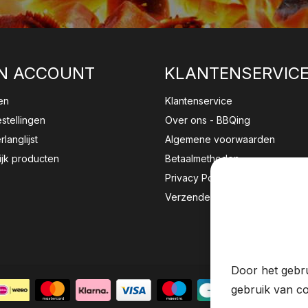
N ACCOUNT
KLANTENSERVIC
en
Klantenservice
estellingen
Over ons - BBQing
rlanglijst
Algemene voorwaarden
ijk producten
Betaalmethoden
Privacy Policy
Verzenden & retourneren
Wij sla
website 
Door het gebru
gebruik van co