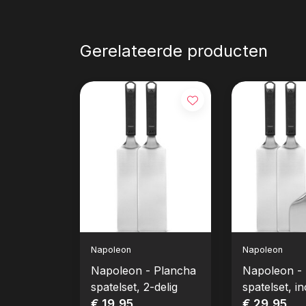
Gerelateerde producten
Napoleon
Napoleon
Napoleon - Plancha
Napoleon -
spatelset, 2-delig
spatelset, in
€ 19,95
schaper, 3-d
€ 29,95