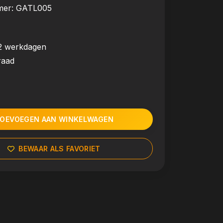
mer:
GATL005
2 werkdagen
raad
OEVOEGEN AAN WINKELWAGEN
BEWAAR ALS FAVORIET