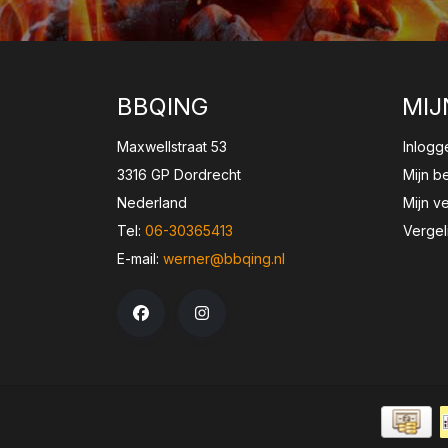
BBQING
MIJ
Maxwellstraat 53
Inlogg
3316 GP Dordrecht
Mijn b
Nederland
Mijn ve
Tel:
06-30365413
Vergel
E-mail:
werner@bbqing.nl