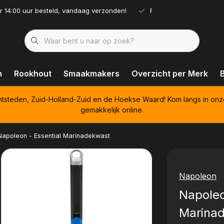
r 14:00 uur besteld, vandaag verzonden!
Ruim assortiment!
n
Rookhout
Smaakmakers
Overzicht per Merk
htsteden, Zuid-Holland-Zuid en de Hoekse Waard! Kom langs in onz
gemakkelijk online.
Napoleon - Essential Marinadekwast
Napoleon
Napoleo
Marina