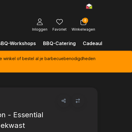
0
Inloggen
Favoriet
Winkelwagen
BBQ-Workshops
BBQ-Catering
Cadeaubonnen
Kl
e winkel of bestel al je barbecuebenodigdheden
n - Essential
dekwast