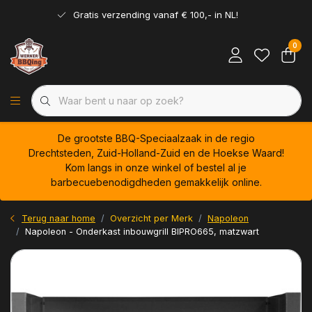
Gratis verzending vanaf € 100,- in NL!
0
De grootste BBQ-Speciaalzaak in de regio
Drechtsteden, Zuid-Holland-Zuid en de Hoekse Waard!
Kom langs in onze winkel of bestel al je
barbecuebenodigdheden gemakkelijk online.
Terug naar home
Overzicht per Merk
Napoleon
Napoleon - Onderkast inbouwgrill BIPRO665, matzwart