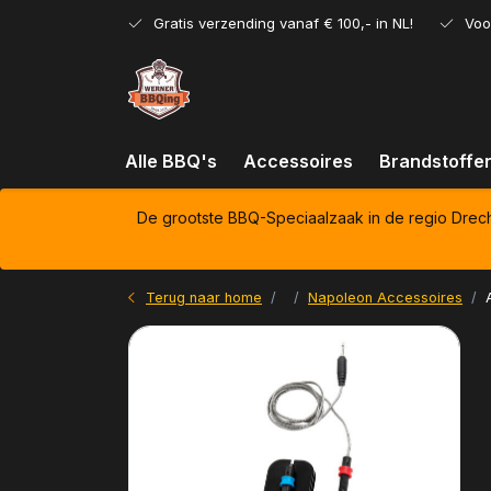
Gratis verzending vanaf € 100,- in NL!
Voo
Alle BBQ's
Accessoires
Brandstoffe
De grootste BBQ-Speciaalzaak in de regio Drec
Terug naar home
Napoleon Accessoires