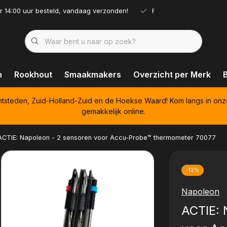
r 14:00 uur besteld, vandaag verzonden!
Ruim assortiment!
n
Rookhout
Smaakmakers
Overzicht per Merk
htsteden, Zuid-Holland-Zuid en de Hoekse Waard! Kom langs in onz
gemakkelijk online.
ACTIE: Napoleon - 2 sensoren voor Accu-Probe™ thermometer 70077
-12%
Napoleon
ACTIE: 