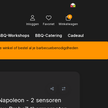
0
Inloggen
Favoriet
Winkelwagen
BBQ-Workshops
BBQ-Catering
Cadeaubonnen
Kl
e winkel of bestel al je barbecuebenodigdheden
Napoleon - 2 sensoren