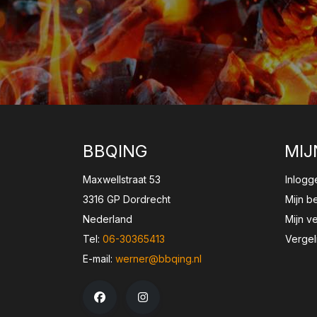
BBQING
MIJ
Maxwellstraat 53
Inlogg
3316 GP Dordrecht
Mijn b
Nederland
Mijn ve
Tel:
06-30365413
Vergel
E-mail:
werner@bbqing.nl