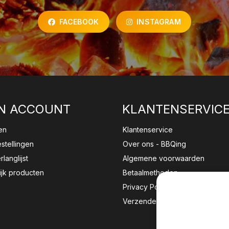
FACEBOOK
INSTAGRAM
N ACCOUNT
KLANTENSERVIC
en
Klantenservice
estellingen
Over ons - BBQing
rlanglijst
Algemene voorwaarden
ijk producten
Betaalmethoden
Privacy Policy
Verzenden & retourneren
Wij sla