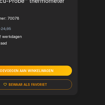
ccu-Probe™ thermometer
mer:
70078
 24,95
2 werkdagen
raad
OEVOEGEN AAN WINKELWAGEN
BEWAAR ALS FAVORIET