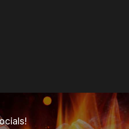
ocials!