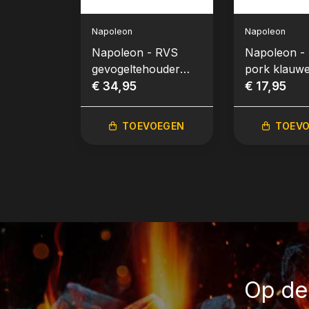
Napoleon
Napoleon
Napoleon - RVS
Napoleon - 
gevogeltehouder
pork klauwe
met afneembaar
€ 34,95
stuks)
€ 17,95
handvat
TOEVOEGEN
TOEV
Op de 