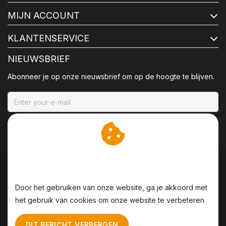
MIJN ACCOUNT
KLANTENSERVICE
NIEUWSBRIEF
Abonneer je op onze nieuwsbrief om op de hoogte te blijven.
ABONNEER
Wij slaan cookies op om
onze website te verbeteren.
Door het gebruiken van onze website, ga je akkoord met
het gebruik van cookies om onze website te verbeteren.
Algemene voorwaarden
|
Disclaimer
|
Privacy Policy
|
DIT BERICHT VERBERGEN