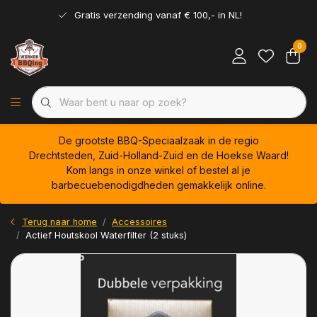
Gratis verzending vanaf € 100,- in NL!
0
De grootste BBQ-Speciaalzaak in de regio
Drechtsteden, Zuid-Holland-Zuid en de Hoekse Waard!
Kom langs in onze winkel of bestel al je
barbecuebenodigdheden gemakkelijk online.
Terug naar home
Accessoires
Actief Houtskool Waterfilter (2 stuks)