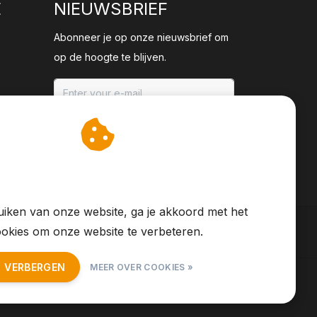
E
NIEUWSBRIEF
Abonneer je op onze nieuwsbrief om
op de hoogte te blijven.
ABONNEER
an cookies op om onze
te verbeteren.
iken van onze website, ga je akkoord met het
okies om onze website te verbeteren.
T VERBERGEN
MEER OVER COOKIES »
S Feed