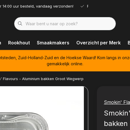
r 14:00 uur besteld, vandaag verzonden!
Ruim assortiment!
n
Rookhout
Smaakmakers
Overzicht per Merk
htsteden, Zuid-Holland-Zuid en de Hoekse Waard! Kom langs in onz
gemakkelijk online.
' Flavours - Aluminium bakken Groot Wegwerp
Smokin' Fl
Smokin'
bakken