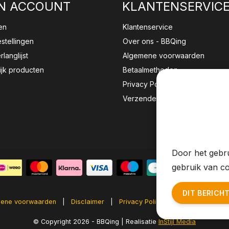
N ACCOUNT
KLANTENSERVIC
en
Klantenservice
estellingen
Over ons - BBQing
rlanglijst
Algemene voorwaarden
ijk producten
Betaalmethoden
Privacy Policy
Verzenden & retourneren
Wij sla
website 
Door het gebru
gebruik van co
DIT BERICH
ene voorwaarden
|
Disclaimer
|
Privacy Policy
|
Sitemap
|
RS
© Copyright 2026 - BBQing | Realisatie
InStijl Media