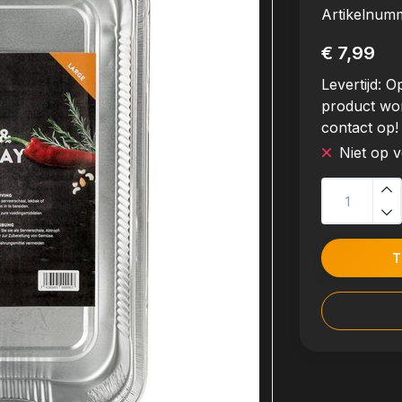
Artikelnum
€ 7,99
Levertijd:
Op
product wo
contact op!
Niet op 
T