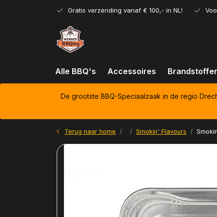
Gratis verzending vanaf € 100,- in NL!
Voo
Alle BBQ's
Accessoires
Brandstoffe
De grootste BBQ-Speciaalzaak in de regio Drec
Terug naar home
Smokin' Flavours
Smokin