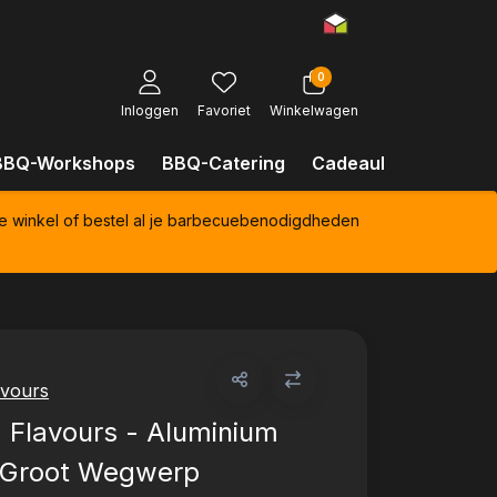
0
Inloggen
Favoriet
Winkelwagen
BBQ-Workshops
BBQ-Catering
Cadeaubonnen
Kl
e winkel of bestel al je barbecuebenodigdheden
avours
 Flavours - Aluminium
 Groot Wegwerp