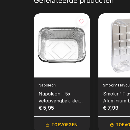
Gerelateerde producten
Napoleon
Smokin' Flavou
Napoleon - 5x
Smokin' Fla
vetopvangbak klein
Aluminium 
14,7x12,2cm
€ 5,95
stuks XL
€ 7,99
TOEVOEGEN
TOEV