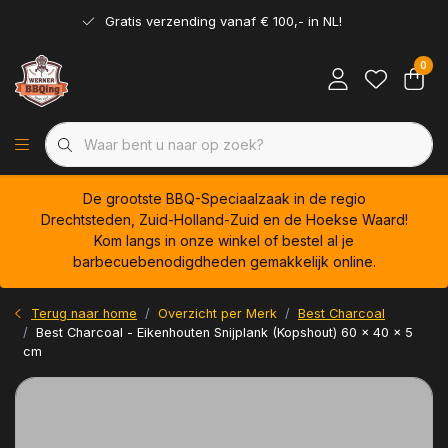
Gratis verzending vanaf € 100,- in NL!
0
De grootste BBQ-Speciaalzaak in de regio
Drechtsteden, Zuid-Holland-Zuid en de Hoekse Waard!
Kom langs in onze winkel of bestel al je
barbecuebenodigdheden gemakkelijk online.
Terug naar home
Overzicht per Merk
Best Charcoal
Best Charcoal - Eikenhouten Snijplank (Kopshout) 60 x 40 x 5
cm