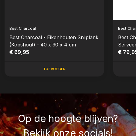
Best Charcoal
Best Cha
Best Charcoal - Eikenhouten Snijplank
Best Ch
(Kopshout) - 40 x 30 x 4 cm
Serveer
€ 69,95
4 cm
€ 79,9
TOEVOEGEN
Op de hoogte blijven?
Bekijk onze socials!