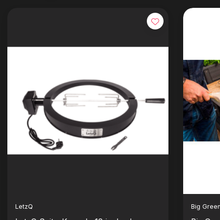
LetzQ
Big Gree