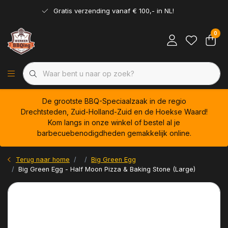
Gratis verzending vanaf € 100,- in NL!
0
De grootste BBQ-Speciaalzaak in de regio
Drechtsteden, Zuid-Holland-Zuid en de Hoekse Waard!
Kom langs in onze winkel of bestel al je
barbecuebenodigdheden gemakkelijk online.
Terug naar home
Big Green Egg
Big Green Egg - Half Moon Pizza & Baking Stone (Large)