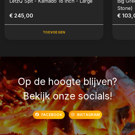
LetzQ Spit - Kamado 18 inch - Large
Big Gre
Stone)
€ 245,00
€ 103,
TOEVOEGEN
Op de hoogte blijven?
Bekijk onze socials!
FACEBOOK
INSTAGRAM