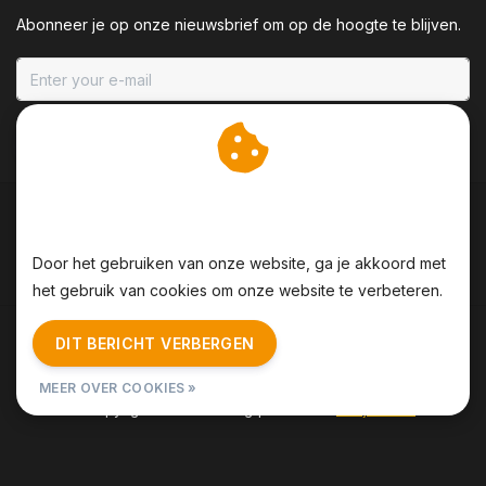
Abonneer je op onze nieuwsbrief om op de hoogte te blijven.
ABONNEER
Wij slaan cookies op om
onze website te verbeteren.
Door het gebruiken van onze website, ga je akkoord met
het gebruik van cookies om onze website te verbeteren.
Algemene voorwaarden
|
Disclaimer
|
Privacy Policy
|
DIT BERICHT VERBERGEN
Sitemap
|
RSS Feed
MEER OVER COOKIES »
© Copyright 2026 - BBQing | Realisatie
InStijl Media