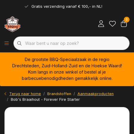
Gratis verzending vanaf € 100,- in NL!
0
De grootste BBQ-Speciaalzaak in de regio
Drechtsteden, Zuid-Holland-Zuid en de Hoekse Waard!
Kom langs in onze winkel of bestel al je
barbecuebenodigdheden gemakkelijk online.
Terug naar home
Brandstoffen
Aanmaakproducten
Bob's Braaihout - Forever Fire Starter