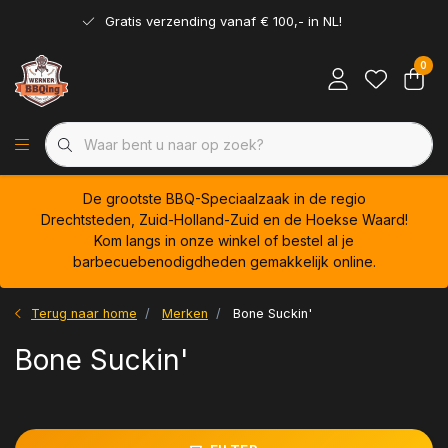
Gratis verzending vanaf € 100,- in NL!
0
De grootste BBQ-Speciaalzaak in de regio
Drechtsteden, Zuid-Holland-Zuid en de Hoekse Waard!
Kom langs in onze winkel of bestel al je
barbecuebenodigdheden gemakkelijk online.
Terug naar home
Merken
Bone Suckin'
Bone Suckin'