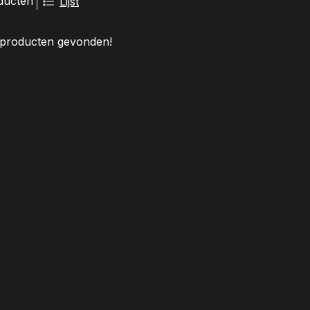
ducten
Lijst
producten gevonden!