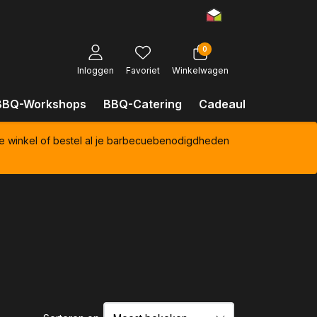
0
Inloggen
Favoriet
Winkelwagen
BBQ-Workshops
BBQ-Catering
Cadeaubonnen
Kl
e winkel of bestel al je barbecuebenodigdheden