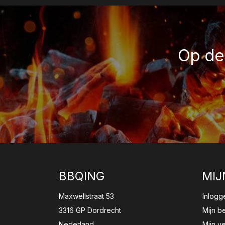
Op de 
BBQING
MIJ
Maxwellstraat 53
Inlogg
3316 GP Dordrecht
Mijn b
Nederland
Mijn ve