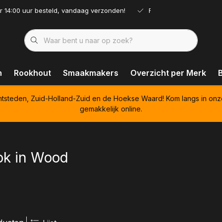
r 14:00 uur besteld, vandaag verzonden!
Ruim assortiment!
n
Rookhout
Smaakmakers
Overzicht per Merk
htsteden, Zuid-Holland-Zuid en de Hoekse Waard! Kom langs in onz
gemakkelijk online.
k in Wood