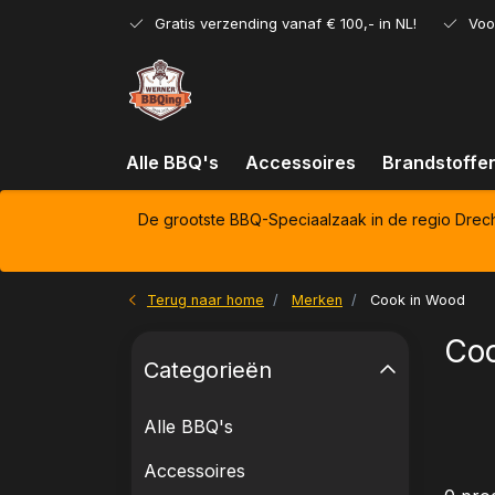
Gratis verzending vanaf € 100,- in NL!
Voo
Alle BBQ's
Accessoires
Brandstoffe
De grootste BBQ-Speciaalzaak in de regio Drec
Terug naar home
Merken
Cook in Wood
Coo
Categorieën
Alle BBQ's
Accessoires