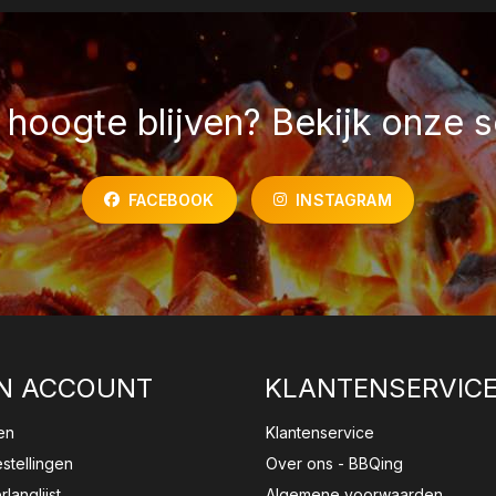
hoogte blijven? Bekijk onze s
FACEBOOK
INSTAGRAM
N ACCOUNT
KLANTENSERVIC
en
Klantenservice
estellingen
Over ons - BBQing
rlanglijst
Algemene voorwaarden