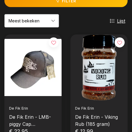
FILTER
Lijst
De Fik Erin
De Fik Erin
De Fik Erin - LMB-
De Fik Erin - Viking
piggy Cap
Rub (185 gram)
(Truckerscap)
€ 22,95
€ 12,99