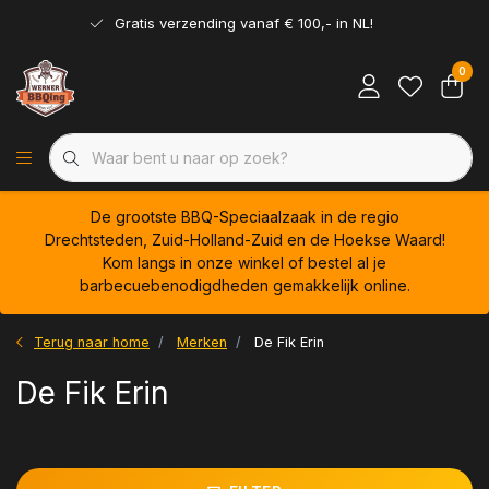
Gratis verzending vanaf € 100,- in NL!
0
De grootste BBQ-Speciaalzaak in de regio
Drechtsteden, Zuid-Holland-Zuid en de Hoekse Waard!
Kom langs in onze winkel of bestel al je
barbecuebenodigdheden gemakkelijk online.
Terug naar home
Merken
De Fik Erin
De Fik Erin