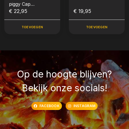
piggy Cap
(Snapback)
€ 22,95
€ 19,95
TOEVOEGEN
TOEVOEGEN
Op de hoogte blijven?
Bekijk onze socials!
FACEBOOK
INSTAGRAM