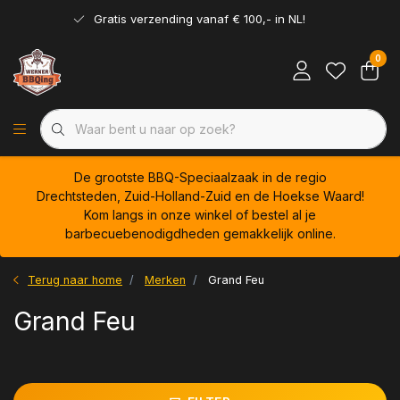
Gratis verzending vanaf € 100,- in NL!
0
De grootste BBQ-Speciaalzaak in de regio
Drechtsteden, Zuid-Holland-Zuid en de Hoekse Waard!
Kom langs in onze winkel of bestel al je
barbecuebenodigdheden gemakkelijk online.
Terug naar home
Merken
Grand Feu
Grand Feu