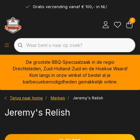
Gratis verzending vanaf € 100,- in NL!
0
De grootste BBQ-Speciaalzaak in de regio
Drechtsteden, Zuid-Holland-Zuid en de Hoekse Waard!
Kom langs in onze winkel of bestel al je
barbecuebenodigdheden gemakkelijk online.
Terug naar home
Merken
Jeremy's Relish
Jeremy's Relish