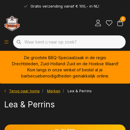
Gratis verzending vanaf € 100,- in NL!
0
De grootste BBQ-Speciaalzaak in de regio
Drechtsteden, Zuid-Holland-Zuid en de Hoekse Waard!
Kom langs in onze winkel of bestel al je
barbecuebenodigdheden gemakkelijk online.
Terug naar home
Merken
Lea & Perrins
Lea & Perrins