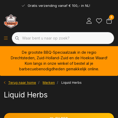
Gratis verzending vanaf € 100,- in NL!
0
De grootste BBQ-Speciaalzaak in de regio
Drechtsteden, Zuid-Holland-Zuid en de Hoekse Waard!
Kom langs in onze winkel of bestel al je
barbecuebenodigdheden gemakkelijk online.
Terug naar home
Merken
Liquid Herbs
Liquid Herbs