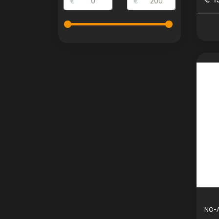
€
€
NO-