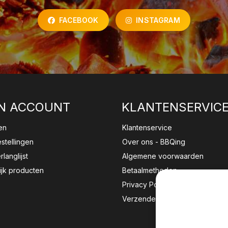
FACEBOOK
INSTAGRAM
N ACCOUNT
KLANTENSERVIC
en
Klantenservice
estellingen
Over ons - BBQing
rlanglijst
Algemene voorwaarden
ijk producten
Betaalmethoden
Privacy Policy
Verzenden & retourneren
Wij sla