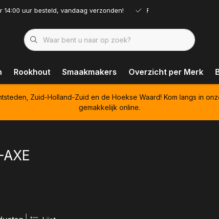
r 14:00 uur besteld, vandaag verzonden!
Ruim assortiment!
n
Rookhout
Smaakmakers
Overzicht per Merk
htsteden, Zuid-Holland-Zuid en de Hoekse Waard! Kom langs in onz
gemakkelijk online.
-AXE