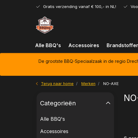
Gratis verzending vanaf € 100,- in NL!
Voo
Alle BBQ's
Accessoires
Brandstoffe
De grootste BBQ-Speciaalzaak in de regio Drec
Terug naar home
Merken
NO-AXE
NO
Categorieën
Alle BBQ's
Accessoires