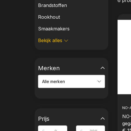
6 pro
Brandstoffen
Rookhout
Smaakmakers
Bekijk alles
Merken
NO-
NO-
Prijs
geg
€ 1