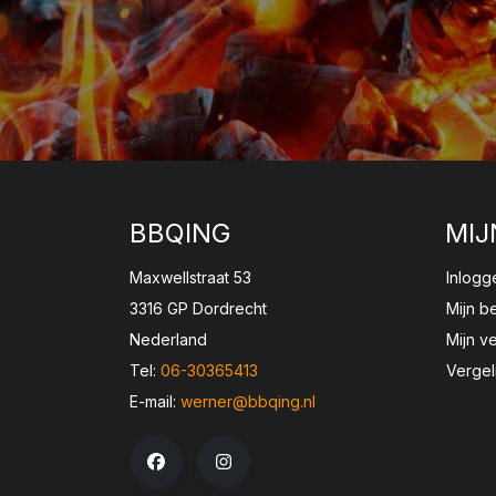
BBQING
MIJ
Maxwellstraat 53
Inlogg
3316 GP Dordrecht
Mijn b
Nederland
Mijn ve
Tel:
06-30365413
Vergel
E-mail:
werner@bbqing.nl