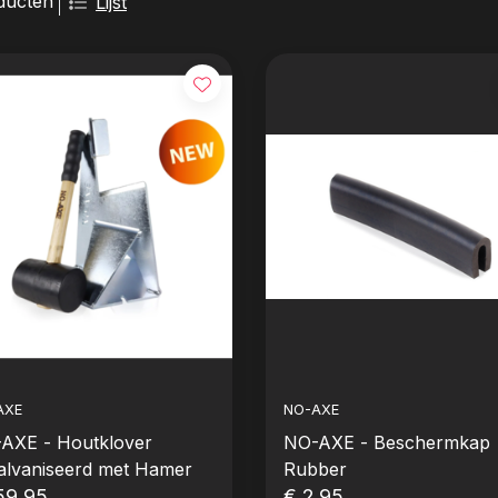
ducten
Lijst
AXE
NO-AXE
AXE - Houtklover
NO-AXE - Beschermkap
alvaniseerd met Hamer
Rubber
59,95
€ 2,95