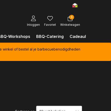
0
Inloggen
Favoriet
Winkelwagen
BBQ-Workshops
BBQ-Catering
Cadeaubonnen
Kl
e winkel of bestel al je barbecuebenodigdheden