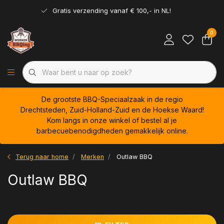
Gratis verzending vanaf € 100,- in NL!
0
De grootste BBQ-Speciaalzaak in de regio
Drechtsteden, Zuid-Holland-Zuid en de Hoekse Waard!
Kom langs in onze winkel of bestel al je
barbecuebenodigdheden gemakkelijk online.
Terug naar home
Merken
Outlaw BBQ
Outlaw BBQ