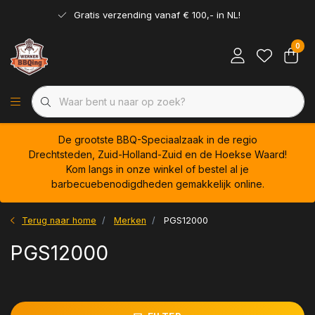
Gratis verzending vanaf € 100,- in NL!
0
De grootste BBQ-Speciaalzaak in de regio
Drechtsteden, Zuid-Holland-Zuid en de Hoekse Waard!
Kom langs in onze winkel of bestel al je
barbecuebenodigdheden gemakkelijk online.
Terug naar home
Merken
PGS12000
PGS12000