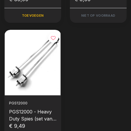
S-haken) NIEUW
2026
TOEVOEGEN
NIET OP VOORRAAD
PGS12000
PGS12000 - Heavy
Duty Spies (set van
2)
€ 9,49