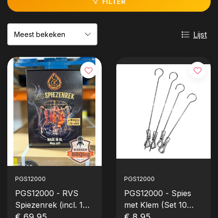
FILTER
Lijst
PGS12000
PGS12000
PGS12000 - RVS
PGS12000 - Spies
Spiezenrek (incl. 10x
met Klem (Set 10
spiezen + klem & 8x
€ 69,95
stuks)
€ 8,95