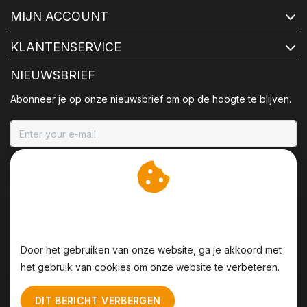
MIJN ACCOUNT
KLANTENSERVICE
NIEUWSBRIEF
Abonneer je op onze nieuwsbrief om op de hoogte te blijven.
ABONNEER
Wij slaan cookies op om
onze website te verbeteren.
Door het gebruiken van onze website, ga je akkoord met
het gebruik van cookies om onze website te verbeteren.
Algemene voorwaarden
|
Disclaimer
|
Privacy Policy
|
DIT BERICHT VERBERGEN