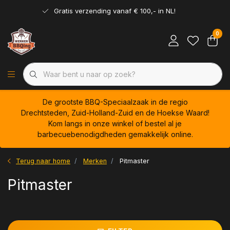
Gratis verzending vanaf € 100,- in NL!
0
De grootste BBQ-Speciaalzaak in de regio
Drechtsteden, Zuid-Holland-Zuid en de Hoekse Waard!
Kom langs in onze winkel of bestel al je
barbecuebenodigdheden gemakkelijk online.
Terug naar home
Merken
Pitmaster
Pitmaster