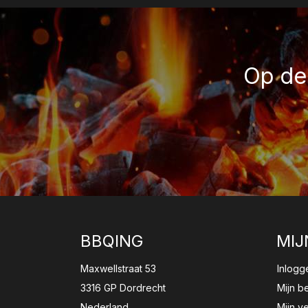
Op de 
BBQING
MIJ
Maxwellstraat 53
Inlogg
3316 GP Dordrecht
Mijn b
Nederland
Mijn ve