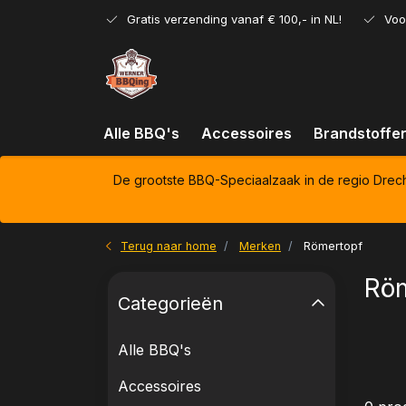
Gratis verzending vanaf € 100,- in NL!
Voo
Alle BBQ's
Accessoires
Brandstoffe
De grootste BBQ-Speciaalzaak in de regio Drec
Terug naar home
Merken
Römertopf
Röm
Categorieën
Alle BBQ's
Accessoires