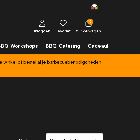
0
Inloggen
Favoriet
Winkelwagen
BBQ-Workshops
BBQ-Catering
Cadeaubonnen
Kl
e winkel of bestel al je barbecuebenodigdheden