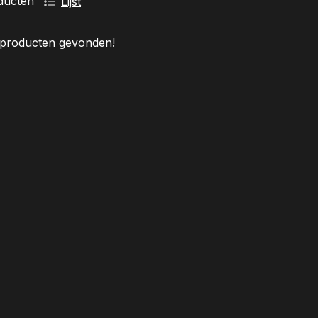
ducten
Lijst
producten gevonden!