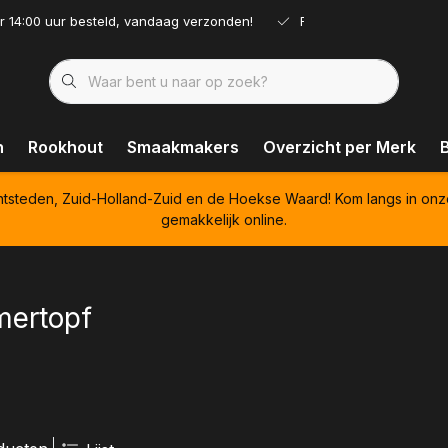
r 14:00 uur besteld, vandaag verzonden!
Ruim assortiment!
n
Rookhout
Smaakmakers
Overzicht per Merk
htsteden, Zuid-Holland-Zuid en de Hoekse Waard! Kom langs in onz
gemakkelijk online.
ertopf