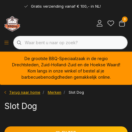
Gratis verzending vanaf € 100,- in NL!
0
De grootste BBQ-Speciaalzaak in de regio
Drechtsteden, Zuid-Holland-Zuid en de Hoekse Waard!
Kom langs in onze winkel of bestel al je
barbecuebenodigdheden gemakkelijk online.
Terug naar home
Merken
Slot Dog
Slot Dog