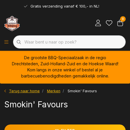
Gratis verzending vanaf € 100,- in NL!
0
De grootste BBQ-Speciaalzaak in de regio
Drechtsteden, Zuid-Holland-Zuid en de Hoekse Waard!
Kom langs in onze winkel of bestel al je
barbecuebenodigdheden gemakkelijk online.
Terug naar home
Merken
Smokin' Favours
Smokin' Favours