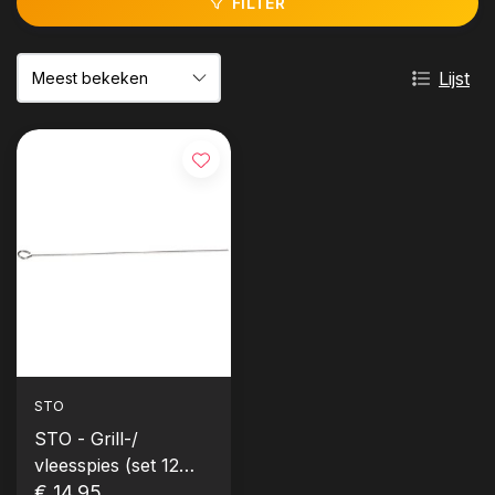
FILTER
Lijst
STO
STO - Grill-/
vleesspies (set 12
stuks) - spies / saté
€ 14,95