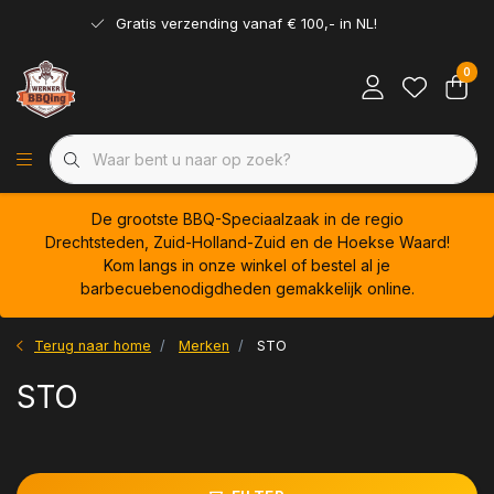
Gratis verzending vanaf € 100,- in NL!
0
De grootste BBQ-Speciaalzaak in de regio
Drechtsteden, Zuid-Holland-Zuid en de Hoekse Waard!
Kom langs in onze winkel of bestel al je
barbecuebenodigdheden gemakkelijk online.
Terug naar home
Merken
STO
STO