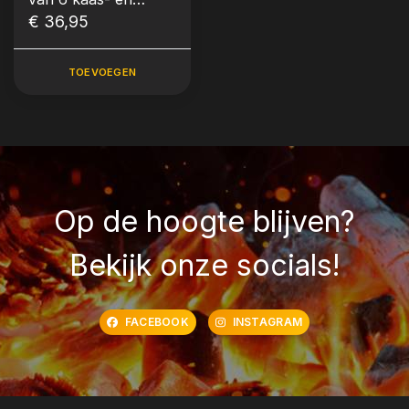
botermessen (kleur
€ 36,95
goud)
TOEVOEGEN
Op de hoogte blijven?
Bekijk onze socials!
FACEBOOK
INSTAGRAM