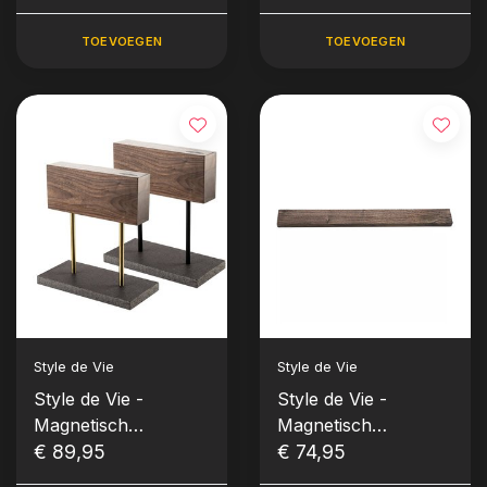
Acacia
zwart)
TOEVOEGEN
TOEVOEGEN
Style de Vie
Style de Vie
Style de Vie -
Style de Vie -
Magnetisch
Magnetisch
messenblok Walnoot
€ 89,95
messenrek 50 cm
€ 74,95
(met natuurstenen
Walnoot