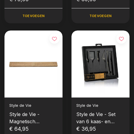
(met natuurstenen
Acacia
voet)
TOEVOEGEN
TOEVOEGEN
Style de Vie
Style de Vie
Style de Vie -
Style de Vie - Set
Magnetisch
van 6 kaas- en
messenrek 50 cm
€ 64,95
botermessen (kleur
€ 36,95