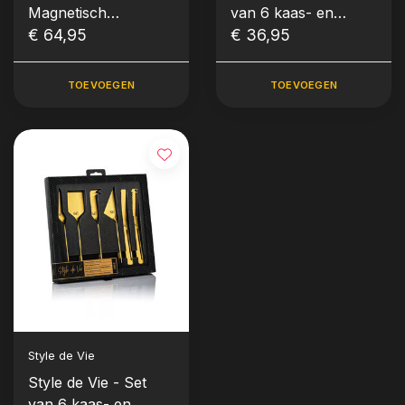
Magnetisch
van 6 kaas- en
messenrek 50 cm
€ 64,95
botermessen (kleur
€ 36,95
Eiken
staal)
TOEVOEGEN
TOEVOEGEN
Style de Vie
Style de Vie - Set
van 6 kaas- en