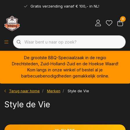
Gratis verzending vanaf € 100,- in NL!
0
De grootste BBQ-Speciaalzaak in de regio
Drechtsteden, Zuid-Holland-Zuid en de Hoekse Waard!
Kom langs in onze winkel of bestel al je
barbecuebenodigdheden gemakkelijk online.
Terug naar home
Merken
Style de Vie
Style de Vie